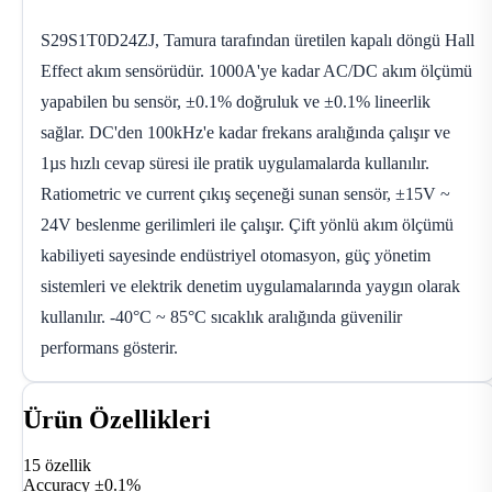
S29S1T0D24ZJ, Tamura tarafından üretilen kapalı döngü Hall
Effect akım sensörüdür. 1000A'ye kadar AC/DC akım ölçümü
yapabilen bu sensör, ±0.1% doğruluk ve ±0.1% lineerlik
sağlar. DC'den 100kHz'e kadar frekans aralığında çalışır ve
1µs hızlı cevap süresi ile pratik uygulamalarda kullanılır.
Ratiometric ve current çıkış seçeneği sunan sensör, ±15V ~
24V beslenme gerilimleri ile çalışır. Çift yönlü akım ölçümü
kabiliyeti sayesinde endüstriyel otomasyon, güç yönetim
sistemleri ve elektrik denetim uygulamalarında yaygın olarak
kullanılır. -40°C ~ 85°C sıcaklık aralığında güvenilir
performans gösterir.
Ürün Özellikleri
15 özellik
Accuracy
±0.1%