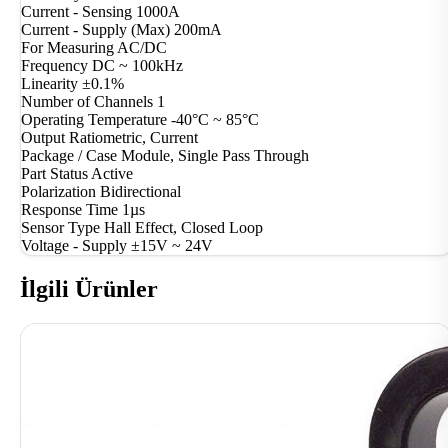
Current - Sensing
1000A
Current - Supply (Max)
200mA
For Measuring
AC/DC
Frequency
DC ~ 100kHz
Linearity
±0.1%
Number of Channels
1
Operating Temperature
-40°C ~ 85°C
Output
Ratiometric, Current
Package / Case
Module, Single Pass Through
Part Status
Active
Polarization
Bidirectional
Response Time
1µs
Sensor Type
Hall Effect, Closed Loop
Voltage - Supply
±15V ~ 24V
İlgili Ürünler