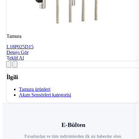
Tamura
L18P025D15
Detayı Gör
Teklif Al
İlgili
Tamura ürünleri
Akım Sensörleri kategorisi
E-Bülten
Fırsatlardan ve tüm indirimlerden ilk siz haberdar olun.