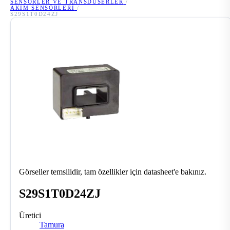
SENSÖRLER VE TRANSDÜSERLER
/
AKIM SENSÖRLERI
/
S29S1T0D24ZJ
Görseller temsilidir, tam özellikler için datasheet'e bakınız.
S29S1T0D24ZJ
Üretici
Tamura