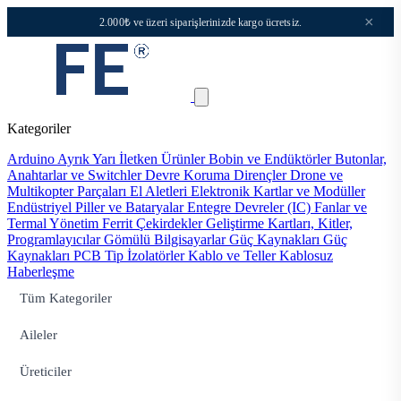
×
2.000₺ ve üzeri siparişlerinizde kargo ücretsiz.
Kategoriler
Arduino
Ayrık Yarı İletken Ürünler
Bobin ve Endüktörler
Butonlar,
Anahtarlar ve Switchler
Devre Koruma
Dirençler
Drone ve
Multikopter Parçaları
El Aletleri
Elektronik Kartlar ve Modüller
Endüstriyel Piller ve Bataryalar
Entegre Devreler (IC)
Fanlar ve
Termal Yönetim
Ferrit Çekirdekler
Geliştirme Kartları, Kitler,
Programlayıcılar
Gömülü Bilgisayarlar
Güç Kaynakları
Güç
Kaynakları PCB Tip
İzolatörler
Kablo ve Teller
Kablosuz
Haberleşme
Tüm Kategoriler
Aileler
Üreticiler