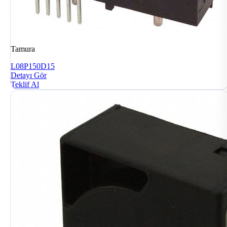
Tamura
L08P150D15
Detayı Gör
Teklif Al