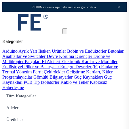
×
2.000₺ ve üzeri siparişlerinizde kargo ücretsiz.
Kategoriler
Arduino
Ayrık Yarı İletken Ürünler
Bobin ve Endüktörler
Butonlar,
Anahtarlar ve Switchler
Devre Koruma
Dirençler
Drone ve
Multikopter Parçaları
El Aletleri
Elektronik Kartlar ve Modüller
Endüstriyel Piller ve Bataryalar
Entegre Devreler (IC)
Fanlar ve
Termal Yönetim
Ferrit Çekirdekler
Geliştirme Kartları, Kitler,
Programlayıcılar
Gömülü Bilgisayarlar
Güç Kaynakları
Güç
Kaynakları PCB Tip
İzolatörler
Kablo ve Teller
Kablosuz
Haberleşme
Tüm Kategoriler
Aileler
Üreticiler