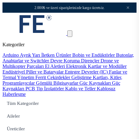
×
2.000₺ ve üzeri siparişlerinizde kargo ücretsiz.
Kategoriler
Arduino
Ayrık Yarı İletken Ürünler
Bobin ve Endüktörler
Butonlar,
Anahtarlar ve Switchler
Devre Koruma
Dirençler
Drone ve
Multikopter Parçaları
El Aletleri
Elektronik Kartlar ve Modüller
Endüstriyel Piller ve Bataryalar
Entegre Devreler (IC)
Fanlar ve
Termal Yönetim
Ferrit Çekirdekler
Geliştirme Kartları, Kitler,
Programlayıcılar
Gömülü Bilgisayarlar
Güç Kaynakları
Güç
Kaynakları PCB Tip
İzolatörler
Kablo ve Teller
Kablosuz
Haberleşme
Tüm Kategoriler
Aileler
Üreticiler