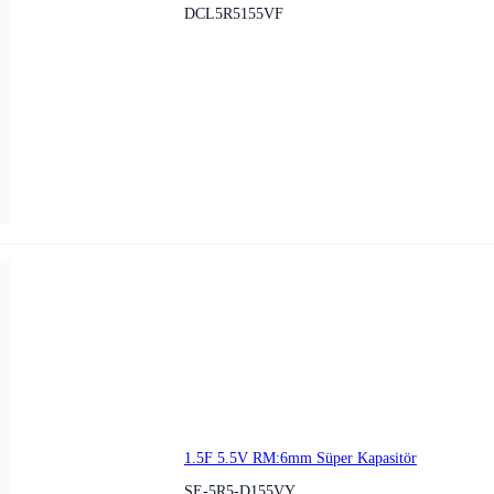
DCL5R5155VF
1.5F 5.5V RM:6mm Süper Kapasitör
SE-5R5-D155VY