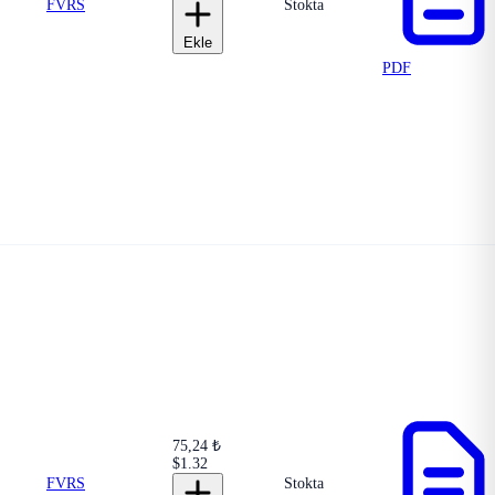
FVRS
Stokta
Ekle
PDF
75,24 ₺
$1.32
FVRS
Stokta