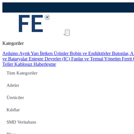
Kategoriler
Arduino
Ayrık Yarı İletken Ürünler
Bobin ve Endüktörler
Butonlar, A
ve Bataryalar
Entegre Devreler (IC)
Fanlar ve Termal Yönetim
Ferrit
Teller
Kablosuz Haberleşme
Tüm Kategoriler
Aileler
Üreticiler
Kılıflar
SMD Veritabanı