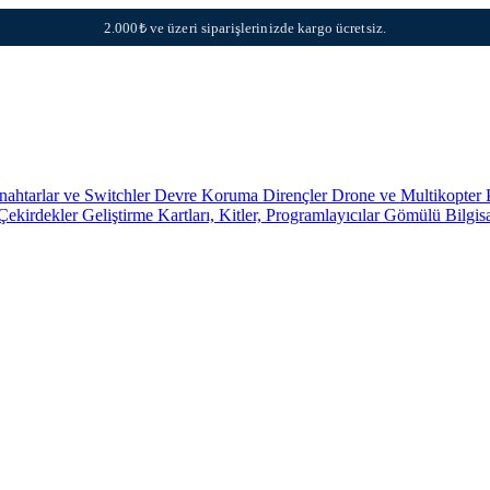
2.000₺ ve üzeri siparişlerinizde kargo ücretsiz.
nahtarlar ve Switchler
Devre Koruma
Dirençler
Drone ve Multikopter 
 Çekirdekler
Geliştirme Kartları, Kitler, Programlayıcılar
Gömülü Bilgis