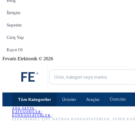
Blog
İletişim
Sepetim
Giriş Yap
Kayıt Ol
Fevaris Elektronik © 2026
Tüm Kategoriler
Ürünler
Araçlar
Üreticiler
ANA SAYFA
/
KATEGORILER
/
KONDANSATÖRLER
/
ELEKTRIKSEL ÇIFT KATMAN KONDANSATÖRLER, SÜPER KO