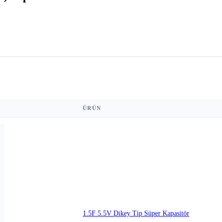
ÜRÜN
1.5F 5.5V Dikey Tip Süper Kapasitör