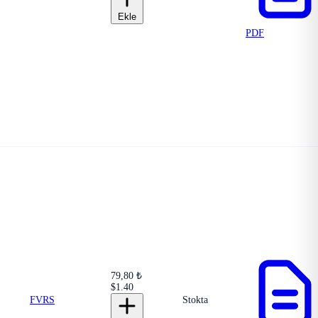
Ekle
PDF
79,80 ₺
$1.40
FVRS
Stokta