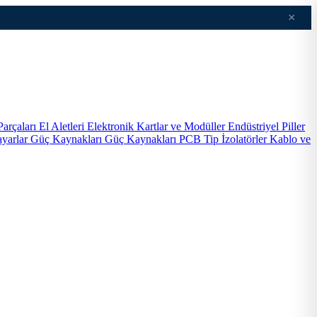
×
Parçaları
El Aletleri
Elektronik Kartlar ve Modüller
Endüstriyel Piller
ayarlar
Güç Kaynakları
Güç Kaynakları PCB Tip
İzolatörler
Kablo ve