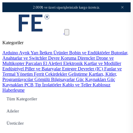
×
2.000₺ ve üzeri siparişlerinizde kargo ücretsiz.
Kategoriler
Arduino
Ayrık Yarı İletken Ürünler
Bobin ve Endüktörler
Butonlar,
Anahtarlar ve Switchler
Devre Koruma
Dirençler
Drone ve
Multikopter Parçaları
El Aletleri
Elektronik Kartlar ve Modüller
Endüstriyel Piller ve Bataryalar
Entegre Devreler (IC)
Fanlar ve
Termal Yönetim
Ferrit Çekirdekler
Geliştirme Kartları, Kitler,
Programlayıcılar
Gömülü Bilgisayarlar
Güç Kaynakları
Güç
Kaynakları PCB Tip
İzolatörler
Kablo ve Teller
Kablosuz
Haberleşme
Tüm Kategoriler
Aileler
Üreticiler