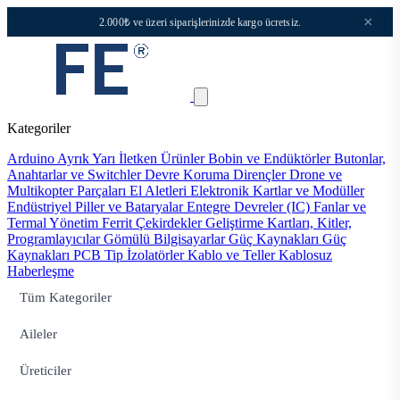
×
2.000₺ ve üzeri siparişlerinizde kargo ücretsiz.
Kategoriler
Arduino
Ayrık Yarı İletken Ürünler
Bobin ve Endüktörler
Butonlar,
Anahtarlar ve Switchler
Devre Koruma
Dirençler
Drone ve
Multikopter Parçaları
El Aletleri
Elektronik Kartlar ve Modüller
Endüstriyel Piller ve Bataryalar
Entegre Devreler (IC)
Fanlar ve
Termal Yönetim
Ferrit Çekirdekler
Geliştirme Kartları, Kitler,
Programlayıcılar
Gömülü Bilgisayarlar
Güç Kaynakları
Güç
Kaynakları PCB Tip
İzolatörler
Kablo ve Teller
Kablosuz
Haberleşme
Tüm Kategoriler
Aileler
Üreticiler