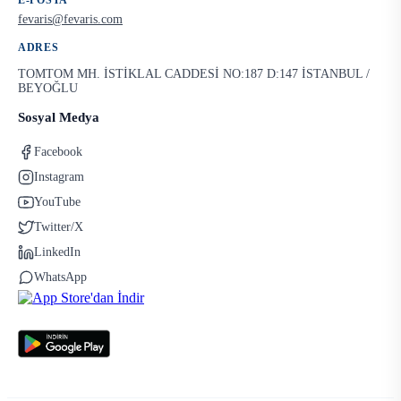
E-POSTA
fevaris@fevaris.com
ADRES
TOMTOM MH. İSTİKLAL CADDESİ NO:187 D:147 İSTANBUL /
BEYOĞLU
Sosyal Medya
Facebook
Instagram
YouTube
Twitter/X
LinkedIn
WhatsApp