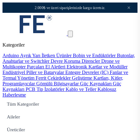
×
2.000₺ ve üzeri siparişlerinizde kargo ücretsiz.
Kategoriler
Arduino
Ayrık Yarı İletken Ürünler
Bobin ve Endüktörler
Butonlar,
Anahtarlar ve Switchler
Devre Koruma
Dirençler
Drone ve
Multikopter Parçaları
El Aletleri
Elektronik Kartlar ve Modüller
Endüstriyel Piller ve Bataryalar
Entegre Devreler (IC)
Fanlar ve
Termal Yönetim
Ferrit Çekirdekler
Geliştirme Kartları, Kitler,
Programlayıcılar
Gömülü Bilgisayarlar
Güç Kaynakları
Güç
Kaynakları PCB Tip
İzolatörler
Kablo ve Teller
Kablosuz
Haberleşme
Tüm Kategoriler
Aileler
Üreticiler