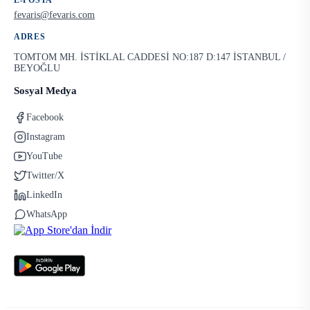
E-POSTA
fevaris@fevaris.com
ADRES
TOMTOM MH. İSTİKLAL CADDESİ NO:187 D:147 İSTANBUL /
BEYOĞLU
Sosyal Medya
Facebook
Instagram
YouTube
Twitter/X
LinkedIn
WhatsApp