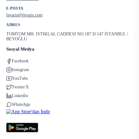
E-POSTA
fevaris@fevaris.com
ADRES
TOMTOM MH. İSTİKLAL CADDESİ NO:187 D:147 İSTANBUL /
BEYOĞLU
Sosyal Medya
Facebook
Instagram
YouTube
Twitter/X
LinkedIn
WhatsApp