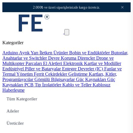
×
2.000₺ ve üzeri siparişlerinizde kargo ücretsiz.
Kategoriler
Arduino
Ayrık Yarı İletken Ürünler
Bobin ve Endüktörler
Butonlar,
Anahtarlar ve Switchler
Devre Koruma
Dirençler
Drone ve
Multikopter Parçaları
El Aletleri
Elektronik Kartlar ve Modüller
Endüstriyel Piller ve Bataryalar
Entegre Devreler (IC)
Fanlar ve
Termal Yönetim
Ferrit Çekirdekler
Geliştirme Kartları, Kitler,
Programlayıcılar
Gömülü Bilgisayarlar
Güç Kaynakları
Güç
Kaynakları PCB Tip
İzolatörler
Kablo ve Teller
Kablosuz
Haberleşme
Tüm Kategoriler
Aileler
Üreticiler