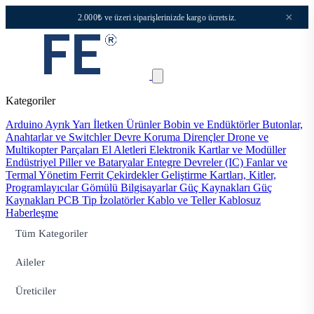
×
2.000₺ ve üzeri siparişlerinizde kargo ücretsiz.
Kategoriler
Arduino
Ayrık Yarı İletken Ürünler
Bobin ve Endüktörler
Butonlar,
Anahtarlar ve Switchler
Devre Koruma
Dirençler
Drone ve
Multikopter Parçaları
El Aletleri
Elektronik Kartlar ve Modüller
Endüstriyel Piller ve Bataryalar
Entegre Devreler (IC)
Fanlar ve
Termal Yönetim
Ferrit Çekirdekler
Geliştirme Kartları, Kitler,
Programlayıcılar
Gömülü Bilgisayarlar
Güç Kaynakları
Güç
Kaynakları PCB Tip
İzolatörler
Kablo ve Teller
Kablosuz
Haberleşme
Tüm Kategoriler
Aileler
Üreticiler