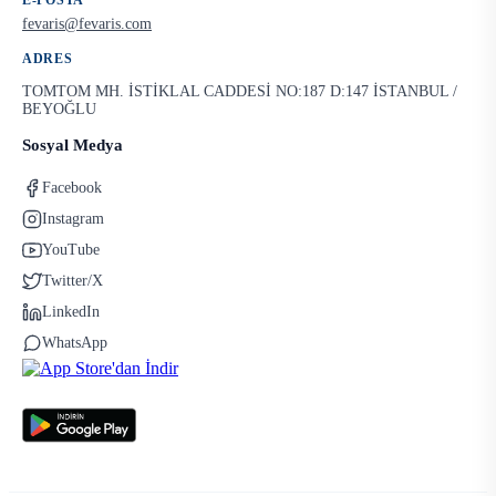
E-POSTA
fevaris@fevaris.com
ADRES
TOMTOM MH. İSTİKLAL CADDESİ NO:187 D:147 İSTANBUL /
BEYOĞLU
Sosyal Medya
Facebook
Instagram
YouTube
Twitter/X
LinkedIn
WhatsApp