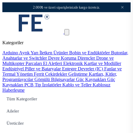
×
2.000₺ ve üzeri siparişlerinizde kargo ücretsiz.
Kategoriler
Arduino
Ayrık Yarı İletken Ürünler
Bobin ve Endüktörler
Butonlar,
Anahtarlar ve Switchler
Devre Koruma
Dirençler
Drone ve
Multikopter Parçaları
El Aletleri
Elektronik Kartlar ve Modüller
Endüstriyel Piller ve Bataryalar
Entegre Devreler (IC)
Fanlar ve
Termal Yönetim
Ferrit Çekirdekler
Geliştirme Kartları, Kitler,
Programlayıcılar
Gömülü Bilgisayarlar
Güç Kaynakları
Güç
Kaynakları PCB Tip
İzolatörler
Kablo ve Teller
Kablosuz
Haberleşme
Tüm Kategoriler
Aileler
Üreticiler