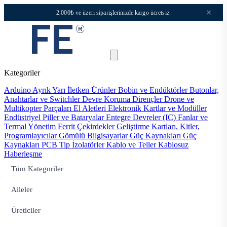
×
2.000₺ ve üzeri siparişlerinizde kargo ücretsiz.
Kategoriler
Arduino
Ayrık Yarı İletken Ürünler
Bobin ve Endüktörler
Butonlar,
Anahtarlar ve Switchler
Devre Koruma
Dirençler
Drone ve
Multikopter Parçaları
El Aletleri
Elektronik Kartlar ve Modüller
Endüstriyel Piller ve Bataryalar
Entegre Devreler (IC)
Fanlar ve
Termal Yönetim
Ferrit Çekirdekler
Geliştirme Kartları, Kitler,
Programlayıcılar
Gömülü Bilgisayarlar
Güç Kaynakları
Güç
Kaynakları PCB Tip
İzolatörler
Kablo ve Teller
Kablosuz
Haberleşme
Tüm Kategoriler
Aileler
Üreticiler