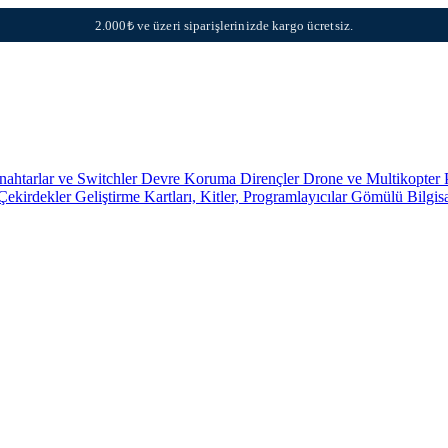
2.000₺ ve üzeri siparişlerinizde kargo ücretsiz.
nahtarlar ve Switchler
Devre Koruma
Dirençler
Drone ve Multikopter 
 Çekirdekler
Geliştirme Kartları, Kitler, Programlayıcılar
Gömülü Bilgis