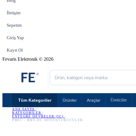
Blog
İletişim
Sepetim
Giriş Yap
Kayıt Ol
Fevaris Elektronik © 2026
Tüm Kategoriler
Ürünler
Araçlar
Üreticiler
ANA SAYFA
/
KATEGORILER
/
ENTEGRE DEVRELER (IC)
/
PMIC - RMS-DC DÖNÜŞTÜRÜCÜLER