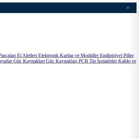
×
Parçaları
El Aletleri
Elektronik Kartlar ve Modüller
Endüstriyel Piller
ayarlar
Güç Kaynakları
Güç Kaynakları PCB Tip
İzolatörler
Kablo ve