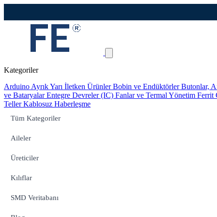
Kategoriler
Arduino
Ayrık Yarı İletken Ürünler
Bobin ve Endüktörler
Butonlar, A
ve Bataryalar
Entegre Devreler (IC)
Fanlar ve Termal Yönetim
Ferrit
Teller
Kablosuz Haberleşme
Tüm Kategoriler
Aileler
Üreticiler
Kılıflar
SMD Veritabanı