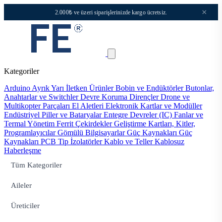
×
2.000₺ ve üzeri siparişlerinizde kargo ücretsiz.
Kategoriler
Arduino
Ayrık Yarı İletken Ürünler
Bobin ve Endüktörler
Butonlar,
Anahtarlar ve Switchler
Devre Koruma
Dirençler
Drone ve
Multikopter Parçaları
El Aletleri
Elektronik Kartlar ve Modüller
Endüstriyel Piller ve Bataryalar
Entegre Devreler (IC)
Fanlar ve
Termal Yönetim
Ferrit Çekirdekler
Geliştirme Kartları, Kitler,
Programlayıcılar
Gömülü Bilgisayarlar
Güç Kaynakları
Güç
Kaynakları PCB Tip
İzolatörler
Kablo ve Teller
Kablosuz
Haberleşme
Tüm Kategoriler
Aileler
Üreticiler