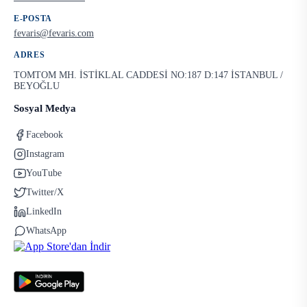
E-POSTA
fevaris@fevaris.com
ADRES
TOMTOM MH. İSTİKLAL CADDESİ NO:187 D:147 İSTANBUL /
BEYOĞLU
Sosyal Medya
Facebook
Instagram
YouTube
Twitter/X
LinkedIn
WhatsApp