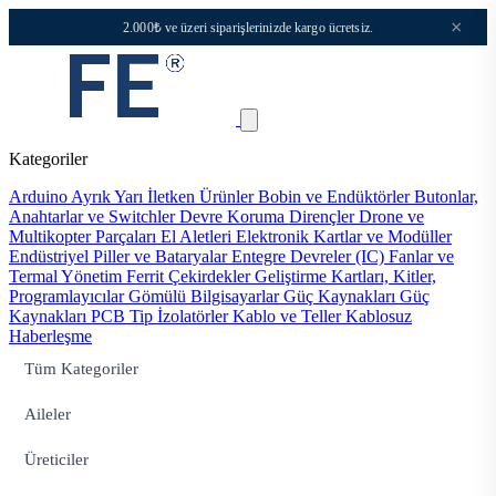
×
2.000₺ ve üzeri siparişlerinizde kargo ücretsiz.
Kategoriler
Arduino
Ayrık Yarı İletken Ürünler
Bobin ve Endüktörler
Butonlar,
Anahtarlar ve Switchler
Devre Koruma
Dirençler
Drone ve
Multikopter Parçaları
El Aletleri
Elektronik Kartlar ve Modüller
Endüstriyel Piller ve Bataryalar
Entegre Devreler (IC)
Fanlar ve
Termal Yönetim
Ferrit Çekirdekler
Geliştirme Kartları, Kitler,
Programlayıcılar
Gömülü Bilgisayarlar
Güç Kaynakları
Güç
Kaynakları PCB Tip
İzolatörler
Kablo ve Teller
Kablosuz
Haberleşme
Tüm Kategoriler
Aileler
Üreticiler