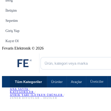
Blog
İletişim
Sepetim
Giriş Yap
Kayıt Ol
Fevaris Elektronik © 2026
Tüm Kategoriler
Ürünler
Araçlar
Üreticiler
ANA SAYFA
/
KATEGORILER
/
AYRIK YARI İLETKEN ÜRÜNLER
/
ZENER DIYOTLAR - DIZILER