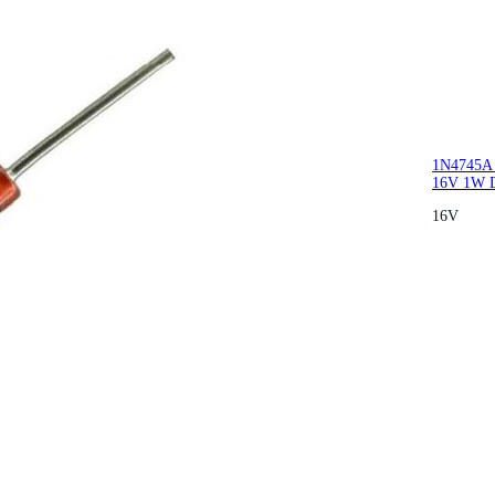
1N4745A
16V 1W D
16V