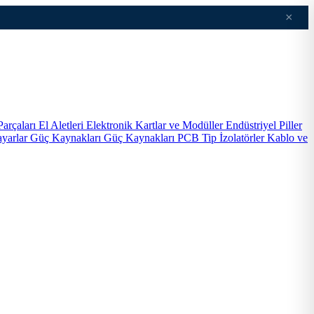
×
Parçaları
El Aletleri
Elektronik Kartlar ve Modüller
Endüstriyel Piller
ayarlar
Güç Kaynakları
Güç Kaynakları PCB Tip
İzolatörler
Kablo ve