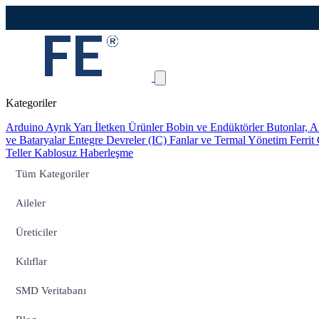
Kategoriler
Arduino
Ayrık Yarı İletken Ürünler
Bobin ve Endüktörler
Butonlar, A
ve Bataryalar
Entegre Devreler (IC)
Fanlar ve Termal Yönetim
Ferrit
Teller
Kablosuz Haberleşme
Tüm Kategoriler
Aileler
Üreticiler
Kılıflar
SMD Veritabanı