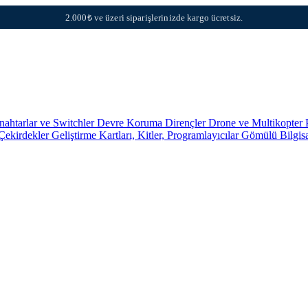
2.000₺ ve üzeri siparişlerinizde kargo ücretsiz.
nahtarlar ve Switchler
Devre Koruma
Dirençler
Drone ve Multikopter 
 Çekirdekler
Geliştirme Kartları, Kitler, Programlayıcılar
Gömülü Bilgis