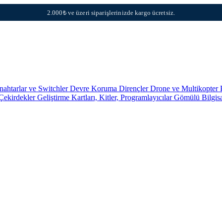
2.000₺ ve üzeri siparişlerinizde kargo ücretsiz.
nahtarlar ve Switchler
Devre Koruma
Dirençler
Drone ve Multikopter 
 Çekirdekler
Geliştirme Kartları, Kitler, Programlayıcılar
Gömülü Bilgis