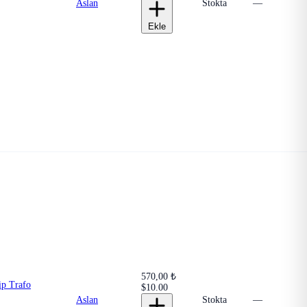
Aslan
Stokta
—
Ekle
570,00 ₺
p Trafo
$10.00
Aslan
Stokta
—