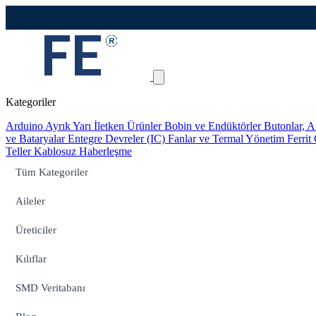
Kategoriler
Arduino
Ayrık Yarı İletken Ürünler
Bobin ve Endüktörler
Butonlar, A
ve Bataryalar
Entegre Devreler (IC)
Fanlar ve Termal Yönetim
Ferrit
Teller
Kablosuz Haberleşme
Tüm Kategoriler
Aileler
Üreticiler
Kılıflar
SMD Veritabanı