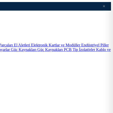
×
Parçaları
El Aletleri
Elektronik Kartlar ve Modüller
Endüstriyel Piller
ayarlar
Güç Kaynakları
Güç Kaynakları PCB Tip
İzolatörler
Kablo ve