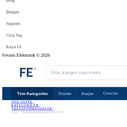
Blog
İletişim
Sepetim
Giriş Yap
Kayıt Ol
Fevaris Elektronik © 2026
Tüm Kategoriler
Ürünler
Araçlar
Üreticiler
ANA SAYFA
/
KATEGORILER
/
TRANSFORMATÖRLER
/
GÜÇ TRANSFORMATÖRLERI