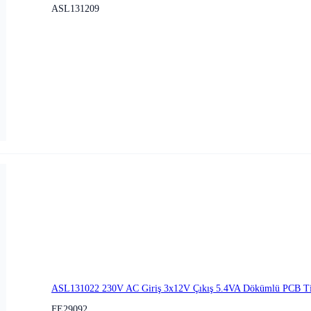
ASL131209
ASL131022 230V AC Giriş 3x12V Çıkış 5.4VA Dökümlü PCB Ti
FE29092