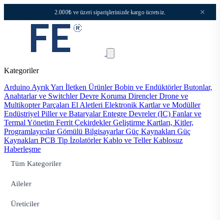
×
2.000₺ ve üzeri siparişlerinizde kargo ücretsiz.
Kategoriler
Arduino
Ayrık Yarı İletken Ürünler
Bobin ve Endüktörler
Butonlar,
Anahtarlar ve Switchler
Devre Koruma
Dirençler
Drone ve
Multikopter Parçaları
El Aletleri
Elektronik Kartlar ve Modüller
Endüstriyel Piller ve Bataryalar
Entegre Devreler (IC)
Fanlar ve
Termal Yönetim
Ferrit Çekirdekler
Geliştirme Kartları, Kitler,
Programlayıcılar
Gömülü Bilgisayarlar
Güç Kaynakları
Güç
Kaynakları PCB Tip
İzolatörler
Kablo ve Teller
Kablosuz
Haberleşme
Tüm Kategoriler
Aileler
Üreticiler