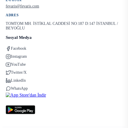
E-POSTA
fevaris@fevaris.com
ADRES
TOMTOM MH. İSTİKLAL CADDESİ NO:187 D:147 İSTANBUL /
BEYOĞLU
Sosyal Medya
Facebook
Instagram
YouTube
Twitter/X
LinkedIn
WhatsApp