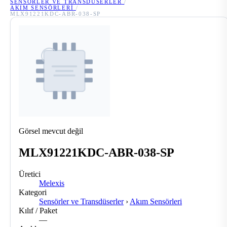
SENSÖRLER VE TRANSDÜSERLER
/
AKIM SENSÖRLERI
/
MLX91221KDC-ABR-038-SP
Görsel mevcut değil
MLX91221KDC-ABR-038-SP
Üretici
Melexis
Kategori
Sensörler ve Transdüserler
›
Akım Sensörleri
Kılıf / Paket
—