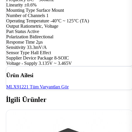
Linearity
±0.6%
Mounting Type
Surface Mount
Number of Channels
1
Operating Temperature
-40°C ~ 125°C (TA)
Output
Ratiometric, Voltage
Part Status
Active
Polarization
Bidirectional
Response Time
2µs
Sensitivity
33.3mV/A
Sensor Type
Hall Effect
Supplier Device Package
8-SOIC
Voltage - Supply
3.135V ~ 3.465V
Ürün Ailesi
MLX91221
Tüm Varyantları Gör
İlgili Ürünler