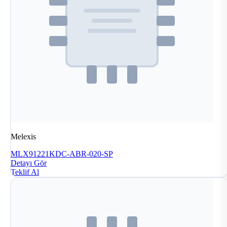
Melexis
MLX91221KDC-ABR-020-SP
Detayı Gör
Teklif Al