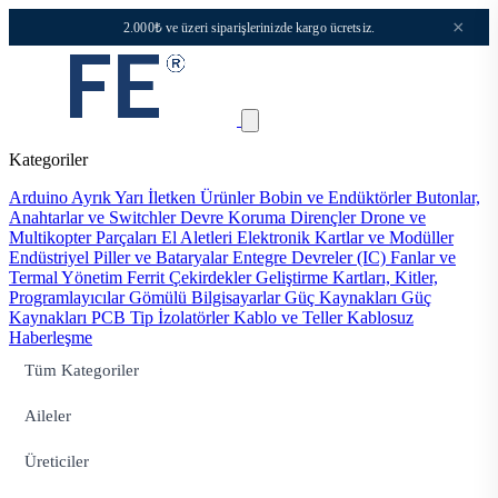
×
2.000₺ ve üzeri siparişlerinizde kargo ücretsiz.
Kategoriler
Arduino
Ayrık Yarı İletken Ürünler
Bobin ve Endüktörler
Butonlar,
Anahtarlar ve Switchler
Devre Koruma
Dirençler
Drone ve
Multikopter Parçaları
El Aletleri
Elektronik Kartlar ve Modüller
Endüstriyel Piller ve Bataryalar
Entegre Devreler (IC)
Fanlar ve
Termal Yönetim
Ferrit Çekirdekler
Geliştirme Kartları, Kitler,
Programlayıcılar
Gömülü Bilgisayarlar
Güç Kaynakları
Güç
Kaynakları PCB Tip
İzolatörler
Kablo ve Teller
Kablosuz
Haberleşme
Tüm Kategoriler
Aileler
Üreticiler