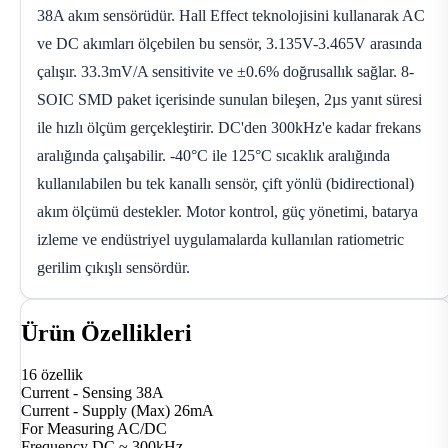
38A akım sensörüdür. Hall Effect teknolojisini kullanarak AC
ve DC akımları ölçebilen bu sensör, 3.135V-3.465V arasında
çalışır. 33.3mV/A sensitivite ve ±0.6% doğrusallık sağlar. 8-
SOIC SMD paket içerisinde sunulan bileşen, 2µs yanıt süresi
ile hızlı ölçüm gerçekleştirir. DC'den 300kHz'e kadar frekans
aralığında çalışabilir. -40°C ile 125°C sıcaklık aralığında
kullanılabilen bu tek kanallı sensör, çift yönlü (bidirectional)
akım ölçümü destekler. Motor kontrol, güç yönetimi, batarya
izleme ve endüstriyel uygulamalarda kullanılan ratiometric
gerilim çıkışlı sensördür.
Ürün Özellikleri
16 özellik
Current - Sensing
38A
Current - Supply (Max)
26mA
For Measuring
AC/DC
Frequency
DC ~ 300kHz