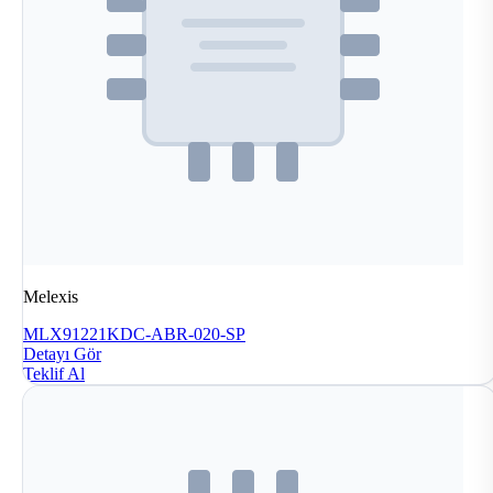
Melexis
MLX91221KDC-ABR-020-SP
Detayı Gör
Teklif Al