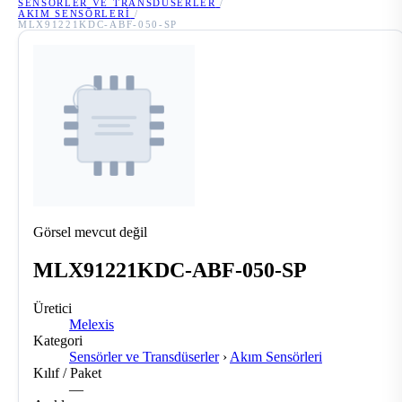
SENSÖRLER VE TRANSDÜSERLER
/
AKIM SENSÖRLERI
/
MLX91221KDC-ABF-050-SP
Görsel mevcut değil
MLX91221KDC-ABF-050-SP
Üretici
Melexis
Kategori
Sensörler ve Transdüserler
›
Akım Sensörleri
Kılıf / Paket
—