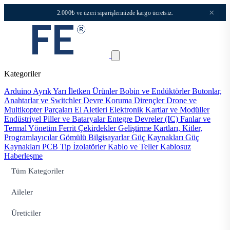
×
2.000₺ ve üzeri siparişlerinizde kargo ücretsiz.
Kategoriler
Arduino
Ayrık Yarı İletken Ürünler
Bobin ve Endüktörler
Butonlar,
Anahtarlar ve Switchler
Devre Koruma
Dirençler
Drone ve
Multikopter Parçaları
El Aletleri
Elektronik Kartlar ve Modüller
Endüstriyel Piller ve Bataryalar
Entegre Devreler (IC)
Fanlar ve
Termal Yönetim
Ferrit Çekirdekler
Geliştirme Kartları, Kitler,
Programlayıcılar
Gömülü Bilgisayarlar
Güç Kaynakları
Güç
Kaynakları PCB Tip
İzolatörler
Kablo ve Teller
Kablosuz
Haberleşme
Tüm Kategoriler
Aileler
Üreticiler