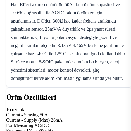
Hall Effect akım sensörüdür. 50A akım ölçüm kapasitesi ve
±0.6% doğrusallık ile AC/DC akım ölçümleri için
tasarlanmıştır. DC'den 300kHz'e kadar frekans aralığında
çalışabilen sensor, 25mV/A duyarlılık ve 2µs yanıt süresi
sunmaktadır. Çift yönlü polarizasyon desteğiyle pozitif ve
negatif akımları ölçebilir. 3.135V-3.465V besleme gerilimi ile
çalışan cihaz, -40°C ile 125°C sıcaklık aralığında kullanılabilir.
Surface mount 8-SOIC paketinde sunulan bu bileşen, enerji
yönetimi sistemleri, motor kontrol devreleri, güç
dönüştürücüler ve akım koruması uygulamalarında yer bulur.
Ürün Özellikleri
16 özellik
Current - Sensing
50A
Current - Supply (Max)
26mA
For Measuring
AC/DC
Frequency
DC ~ 300kHz