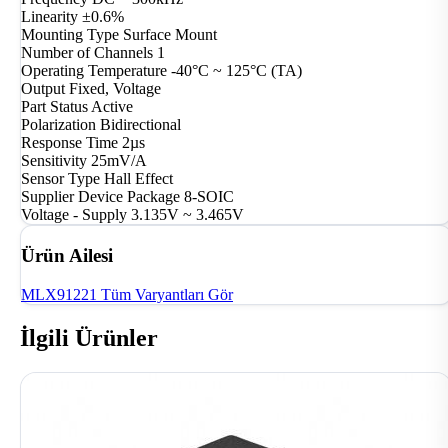
Linearity
±0.6%
Mounting Type
Surface Mount
Number of Channels
1
Operating Temperature
-40°C ~ 125°C (TA)
Output
Fixed, Voltage
Part Status
Active
Polarization
Bidirectional
Response Time
2µs
Sensitivity
25mV/A
Sensor Type
Hall Effect
Supplier Device Package
8-SOIC
Voltage - Supply
3.135V ~ 3.465V
Ürün Ailesi
MLX91221
Tüm Varyantları Gör
İlgili Ürünler