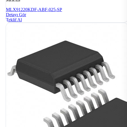
MLX91220KDF-ABF-025-SP
Detayı Gör
Teklif Al