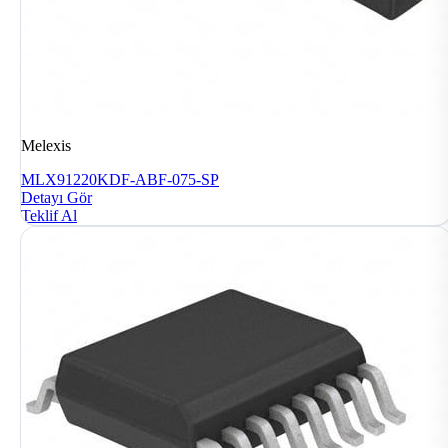
Melexis
MLX91220KDF-ABF-075-SP
Detayı Gör
Teklif Al