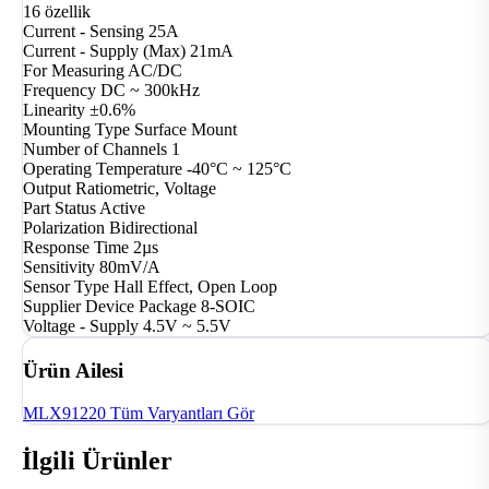
16 özellik
Current - Sensing
25A
Current - Supply (Max)
21mA
For Measuring
AC/DC
Frequency
DC ~ 300kHz
Linearity
±0.6%
Mounting Type
Surface Mount
Number of Channels
1
Operating Temperature
-40°C ~ 125°C
Output
Ratiometric, Voltage
Part Status
Active
Polarization
Bidirectional
Response Time
2µs
Sensitivity
80mV/A
Sensor Type
Hall Effect, Open Loop
Supplier Device Package
8-SOIC
Voltage - Supply
4.5V ~ 5.5V
Ürün Ailesi
MLX91220
Tüm Varyantları Gör
İlgili Ürünler