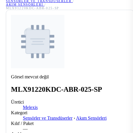
SENSÖRLER VE TRANSDÜSERLER
/
AKIM SENSÖRLERI
/
MLX91220KDC-ABR-025-SP
Görsel mevcut değil
MLX91220KDC-ABR-025-SP
Üretici
Melexis
Kategori
Sensörler ve Transdüserler
›
Akım Sensörleri
Kılıf / Paket
—