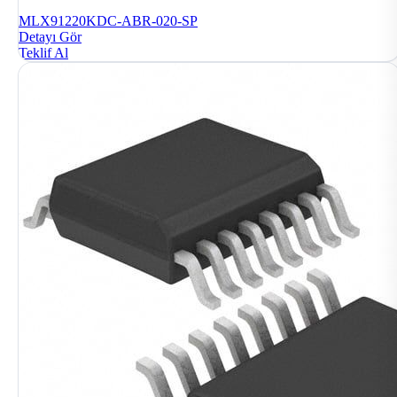
MLX91220KDC-ABR-020-SP
Detayı Gör
Teklif Al