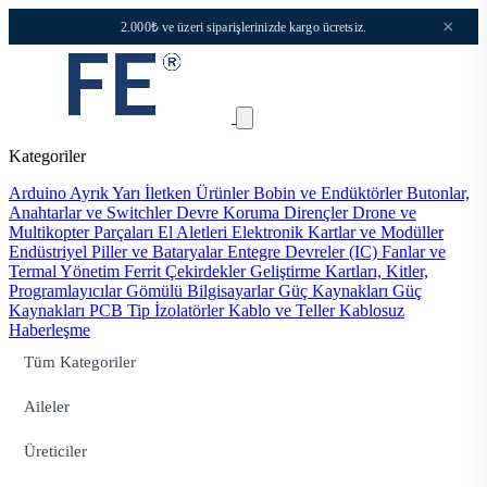
×
2.000₺ ve üzeri siparişlerinizde kargo ücretsiz.
Kategoriler
Arduino
Ayrık Yarı İletken Ürünler
Bobin ve Endüktörler
Butonlar,
Anahtarlar ve Switchler
Devre Koruma
Dirençler
Drone ve
Multikopter Parçaları
El Aletleri
Elektronik Kartlar ve Modüller
Endüstriyel Piller ve Bataryalar
Entegre Devreler (IC)
Fanlar ve
Termal Yönetim
Ferrit Çekirdekler
Geliştirme Kartları, Kitler,
Programlayıcılar
Gömülü Bilgisayarlar
Güç Kaynakları
Güç
Kaynakları PCB Tip
İzolatörler
Kablo ve Teller
Kablosuz
Haberleşme
Tüm Kategoriler
Aileler
Üreticiler