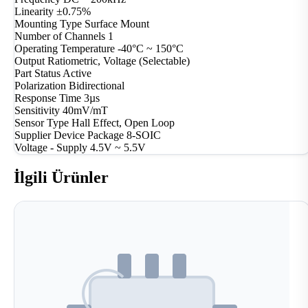
Linearity
±0.75%
Mounting Type
Surface Mount
Number of Channels
1
Operating Temperature
-40°C ~ 150°C
Output
Ratiometric, Voltage (Selectable)
Part Status
Active
Polarization
Bidirectional
Response Time
3µs
Sensitivity
40mV/mT
Sensor Type
Hall Effect, Open Loop
Supplier Device Package
8-SOIC
Voltage - Supply
4.5V ~ 5.5V
İlgili Ürünler