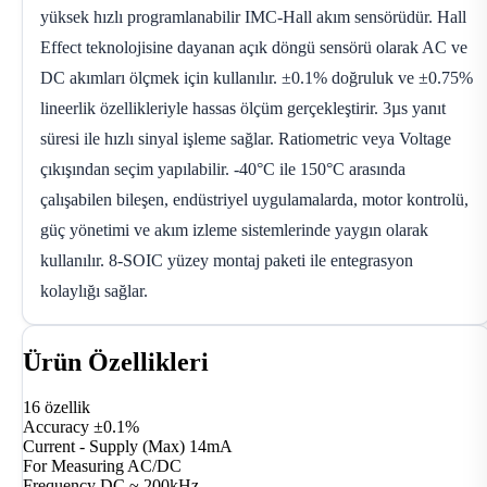
yüksek hızlı programlanabilir IMC-Hall akım sensörüdür. Hall
Effect teknolojisine dayanan açık döngü sensörü olarak AC ve
DC akımları ölçmek için kullanılır. ±0.1% doğruluk ve ±0.75%
lineerlik özellikleriyle hassas ölçüm gerçekleştirir. 3µs yanıt
süresi ile hızlı sinyal işleme sağlar. Ratiometric veya Voltage
çıkışından seçim yapılabilir. -40°C ile 150°C arasında
çalışabilen bileşen, endüstriyel uygulamalarda, motor kontrolü,
güç yönetimi ve akım izleme sistemlerinde yaygın olarak
kullanılır. 8-SOIC yüzey montaj paketi ile entegrasyon
kolaylığı sağlar.
Ürün Özellikleri
16 özellik
Accuracy
±0.1%
Current - Supply (Max)
14mA
For Measuring
AC/DC
Frequency
DC ~ 200kHz