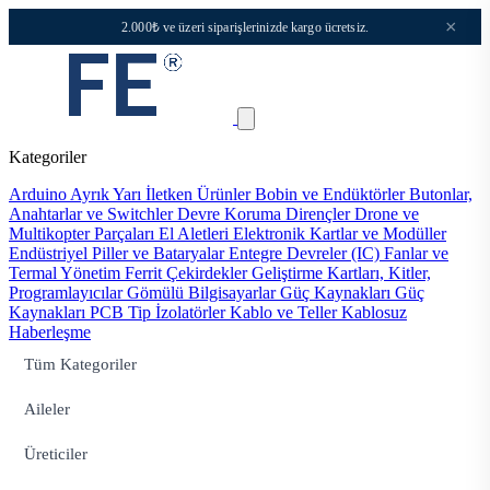
×
2.000₺ ve üzeri siparişlerinizde kargo ücretsiz.
Kategoriler
Arduino
Ayrık Yarı İletken Ürünler
Bobin ve Endüktörler
Butonlar,
Anahtarlar ve Switchler
Devre Koruma
Dirençler
Drone ve
Multikopter Parçaları
El Aletleri
Elektronik Kartlar ve Modüller
Endüstriyel Piller ve Bataryalar
Entegre Devreler (IC)
Fanlar ve
Termal Yönetim
Ferrit Çekirdekler
Geliştirme Kartları, Kitler,
Programlayıcılar
Gömülü Bilgisayarlar
Güç Kaynakları
Güç
Kaynakları PCB Tip
İzolatörler
Kablo ve Teller
Kablosuz
Haberleşme
Tüm Kategoriler
Aileler
Üreticiler