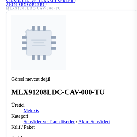
SENSÖRLER VE TRANSDÜSERLER
/
AKIM SENSÖRLERI
/
MLX91208LDC-CAV-000-TU
Görsel mevcut değil
MLX91208LDC-CAV-000-TU
Üretici
Melexis
Kategori
Sensörler ve Transdüserler
›
Akım Sensörleri
Kılıf / Paket
—