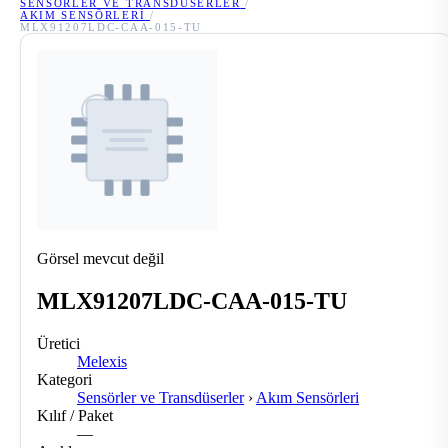
SENSÖRLER VE TRANSDÜSERLER
/
AKIM SENSÖRLERI
/
MLX91207LDC-CAA-015-TU
Görsel mevcut değil
MLX91207LDC-CAA-015-TU
Üretici
Melexis
Kategori
Sensörler ve Transdüserler
›
Akım Sensörleri
Kılıf / Paket
—