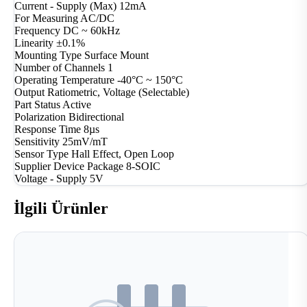
Current - Supply (Max)
12mA
For Measuring
AC/DC
Frequency
DC ~ 60kHz
Linearity
±0.1%
Mounting Type
Surface Mount
Number of Channels
1
Operating Temperature
-40°C ~ 150°C
Output
Ratiometric, Voltage (Selectable)
Part Status
Active
Polarization
Bidirectional
Response Time
8µs
Sensitivity
25mV/mT
Sensor Type
Hall Effect, Open Loop
Supplier Device Package
8-SOIC
Voltage - Supply
5V
İlgili Ürünler