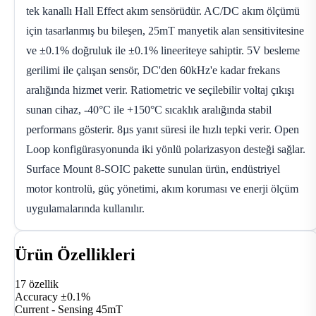
tek kanallı Hall Effect akım sensörüdür. AC/DC akım ölçümü
için tasarlanmış bu bileşen, 25mT manyetik alan sensitivitesine
ve ±0.1% doğruluk ile ±0.1% lineeriteye sahiptir. 5V besleme
gerilimi ile çalışan sensör, DC'den 60kHz'e kadar frekans
aralığında hizmet verir. Ratiometric ve seçilebilir voltaj çıkışı
sunan cihaz, -40°C ile +150°C sıcaklık aralığında stabil
performans gösterir. 8µs yanıt süresi ile hızlı tepki verir. Open
Loop konfigürasyonunda iki yönlü polarizasyon desteği sağlar.
Surface Mount 8-SOIC pakette sunulan ürün, endüstriyel
motor kontrolü, güç yönetimi, akım koruması ve enerji ölçüm
uygulamalarında kullanılır.
Ürün Özellikleri
17 özellik
Accuracy
±0.1%
Current - Sensing
45mT