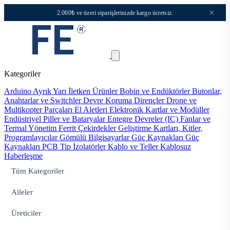
×
2.000₺ ve üzeri siparişlerinizde kargo ücretsiz.
Kategoriler
Arduino
Ayrık Yarı İletken Ürünler
Bobin ve Endüktörler
Butonlar,
Anahtarlar ve Switchler
Devre Koruma
Dirençler
Drone ve
Multikopter Parçaları
El Aletleri
Elektronik Kartlar ve Modüller
Endüstriyel Piller ve Bataryalar
Entegre Devreler (IC)
Fanlar ve
Termal Yönetim
Ferrit Çekirdekler
Geliştirme Kartları, Kitler,
Programlayıcılar
Gömülü Bilgisayarlar
Güç Kaynakları
Güç
Kaynakları PCB Tip
İzolatörler
Kablo ve Teller
Kablosuz
Haberleşme
Tüm Kategoriler
Aileler
Üreticiler