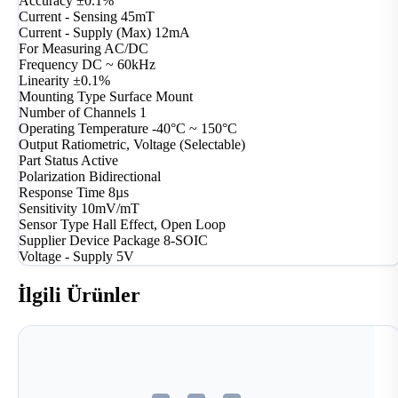
Accuracy
±0.1%
Current - Sensing
45mT
Current - Supply (Max)
12mA
For Measuring
AC/DC
Frequency
DC ~ 60kHz
Linearity
±0.1%
Mounting Type
Surface Mount
Number of Channels
1
Operating Temperature
-40°C ~ 150°C
Output
Ratiometric, Voltage (Selectable)
Part Status
Active
Polarization
Bidirectional
Response Time
8µs
Sensitivity
10mV/mT
Sensor Type
Hall Effect, Open Loop
Supplier Device Package
8-SOIC
Voltage - Supply
5V
İlgili Ürünler