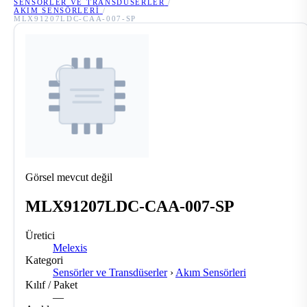
SENSÖRLER VE TRANSDÜSERLER
/
AKIM SENSÖRLERI
/
MLX91207LDC-CAA-007-SP
Görsel mevcut değil
MLX91207LDC-CAA-007-SP
Üretici
Melexis
Kategori
Sensörler ve Transdüserler
›
Akım Sensörleri
Kılıf / Paket
—