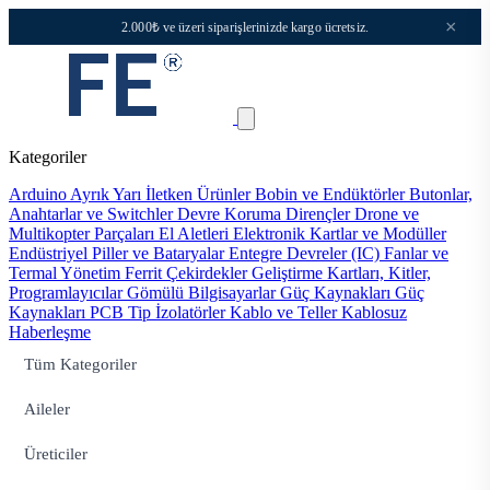
×
2.000₺ ve üzeri siparişlerinizde kargo ücretsiz.
Kategoriler
Arduino
Ayrık Yarı İletken Ürünler
Bobin ve Endüktörler
Butonlar,
Anahtarlar ve Switchler
Devre Koruma
Dirençler
Drone ve
Multikopter Parçaları
El Aletleri
Elektronik Kartlar ve Modüller
Endüstriyel Piller ve Bataryalar
Entegre Devreler (IC)
Fanlar ve
Termal Yönetim
Ferrit Çekirdekler
Geliştirme Kartları, Kitler,
Programlayıcılar
Gömülü Bilgisayarlar
Güç Kaynakları
Güç
Kaynakları PCB Tip
İzolatörler
Kablo ve Teller
Kablosuz
Haberleşme
Tüm Kategoriler
Aileler
Üreticiler