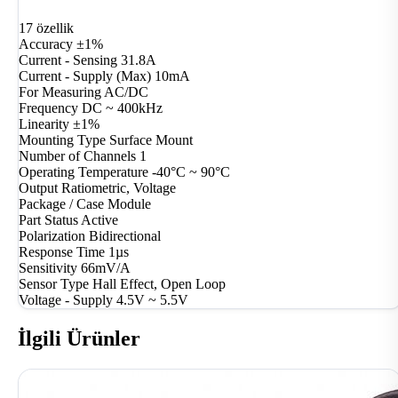
17 özellik
Accuracy
±1%
Current - Sensing
31.8A
Current - Supply (Max)
10mA
For Measuring
AC/DC
Frequency
DC ~ 400kHz
Linearity
±1%
Mounting Type
Surface Mount
Number of Channels
1
Operating Temperature
-40°C ~ 90°C
Output
Ratiometric, Voltage
Package / Case
Module
Part Status
Active
Polarization
Bidirectional
Response Time
1µs
Sensitivity
66mV/A
Sensor Type
Hall Effect, Open Loop
Voltage - Supply
4.5V ~ 5.5V
İlgili Ürünler