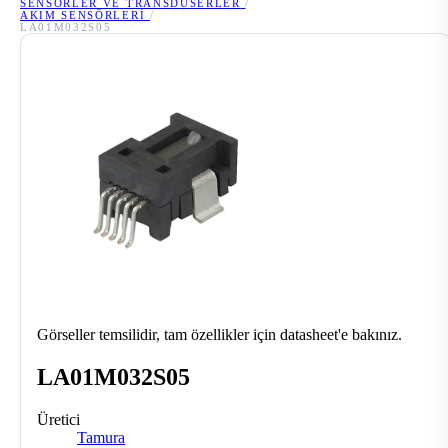
SENSÖRLER VE TRANSDÜSERLER
/
AKIM SENSÖRLERI
/
LA01M032S05
Görseller temsilidir, tam özellikler için datasheet'e bakınız.
LA01M032S05
Üretici
Tamura