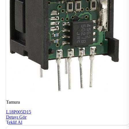
Tamura
L18P005D15
Detayı Gör
Teklif Al