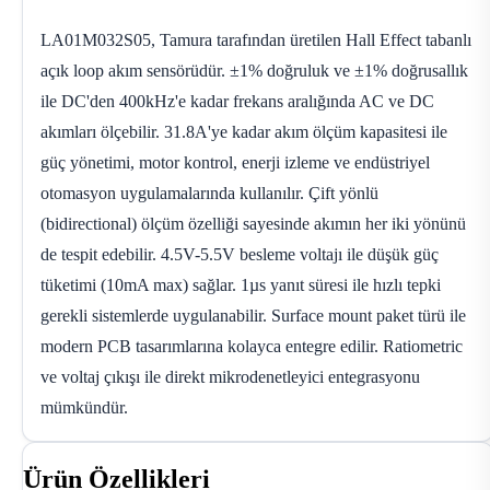
LA01M032S05, Tamura tarafından üretilen Hall Effect tabanlı
açık loop akım sensörüdür. ±1% doğruluk ve ±1% doğrusallık
ile DC'den 400kHz'e kadar frekans aralığında AC ve DC
akımları ölçebilir. 31.8A'ye kadar akım ölçüm kapasitesi ile
güç yönetimi, motor kontrol, enerji izleme ve endüstriyel
otomasyon uygulamalarında kullanılır. Çift yönlü
(bidirectional) ölçüm özelliği sayesinde akımın her iki yönünü
de tespit edebilir. 4.5V-5.5V besleme voltajı ile düşük güç
tüketimi (10mA max) sağlar. 1µs yanıt süresi ile hızlı tepki
gerekli sistemlerde uygulanabilir. Surface mount paket türü ile
modern PCB tasarımlarına kolayca entegre edilir. Ratiometric
ve voltaj çıkışı ile direkt mikrodenetleyici entegrasyonu
mümkündür.
Ürün Özellikleri