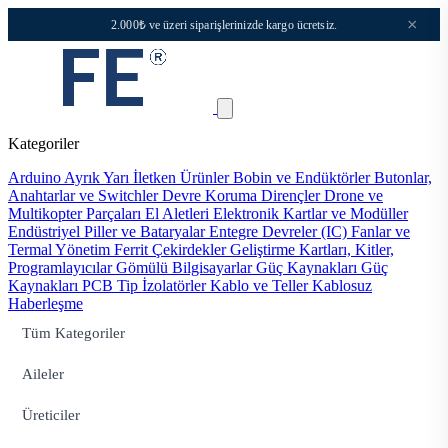
×
2.000₺ ve üzeri siparişlerinizde kargo ücretsiz.
Kategoriler
Arduino
Ayrık Yarı İletken Ürünler
Bobin ve Endüktörler
Butonlar,
Anahtarlar ve Switchler
Devre Koruma
Dirençler
Drone ve
Multikopter Parçaları
El Aletleri
Elektronik Kartlar ve Modüller
Endüstriyel Piller ve Bataryalar
Entegre Devreler (IC)
Fanlar ve
Termal Yönetim
Ferrit Çekirdekler
Geliştirme Kartları, Kitler,
Programlayıcılar
Gömülü Bilgisayarlar
Güç Kaynakları
Güç
Kaynakları PCB Tip
İzolatörler
Kablo ve Teller
Kablosuz
Haberleşme
Tüm Kategoriler
Aileler
Üreticiler