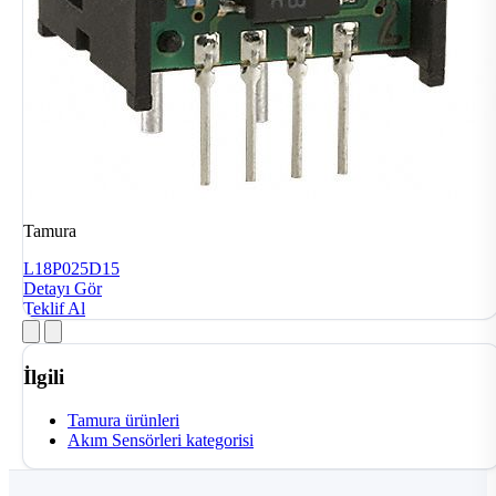
Tamura
L18P025D15
Detayı Gör
Teklif Al
İlgili
Tamura ürünleri
Akım Sensörleri kategorisi