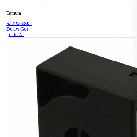
Tamura
S22P006S05
Detayı Gör
Teklif Al