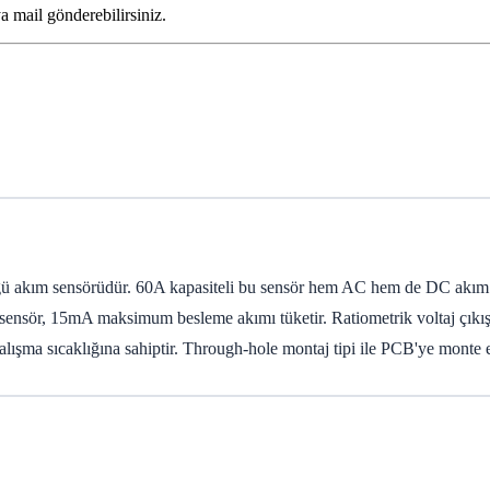
ya mail gönderebilirsiniz.
ü akım sensörüdür. 60A kapasiteli bu sensör hem AC hem de DC akım öl
 sensör, 15mA maksimum besleme akımı tüketir. Ratiometrik voltaj çıkışı, 
alışma sıcaklığına sahiptir. Through-hole montaj tipi ile PCB'ye monte e