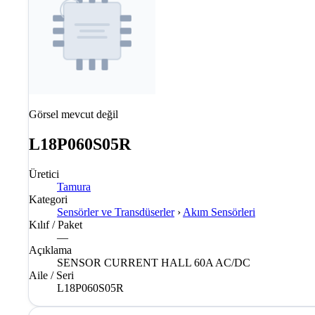
Görsel mevcut değil
L18P060S05R
Üretici
Tamura
Kategori
Sensörler ve Transdüserler
›
Akım Sensörleri
Kılıf / Paket
—
Açıklama
SENSOR CURRENT HALL 60A AC/DC
Aile / Seri
L18P060S05R