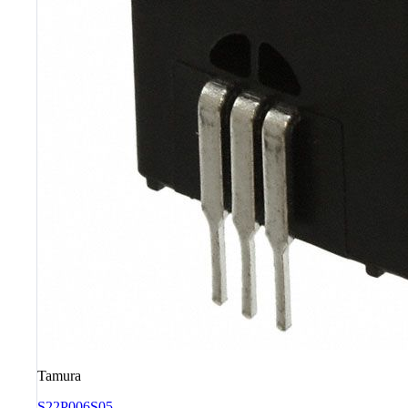
Tamura
S22P006S05