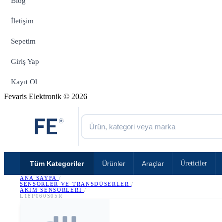
Blog
İletişim
Sepetim
Giriş Yap
Kayıt Ol
Fevaris Elektronik © 2026
Tüm Kategoriler
Ürünler
Araçlar
Üreticiler
ANA SAYFA
/
SENSÖRLER VE TRANSDÜSERLER
/
AKIM SENSÖRLERI
/
L18P060S05R