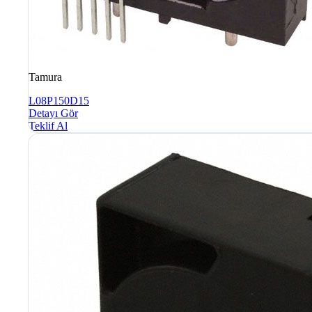
Tamura
L08P150D15
Detayı Gör
Teklif Al