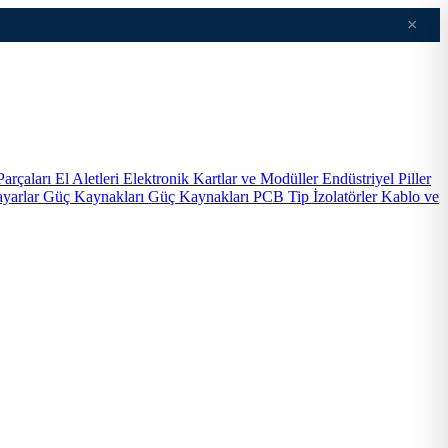
×
Parçaları
El Aletleri
Elektronik Kartlar ve Modüller
Endüstriyel Piller
ayarlar
Güç Kaynakları
Güç Kaynakları PCB Tip
İzolatörler
Kablo ve