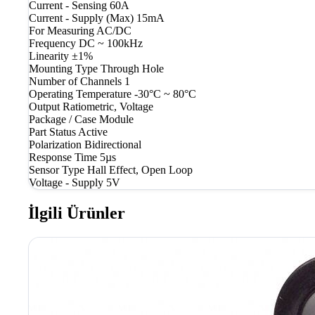
Current - Sensing
60A
Current - Supply (Max)
15mA
For Measuring
AC/DC
Frequency
DC ~ 100kHz
Linearity
±1%
Mounting Type
Through Hole
Number of Channels
1
Operating Temperature
-30°C ~ 80°C
Output
Ratiometric, Voltage
Package / Case
Module
Part Status
Active
Polarization
Bidirectional
Response Time
5µs
Sensor Type
Hall Effect, Open Loop
Voltage - Supply
5V
İlgili Ürünler