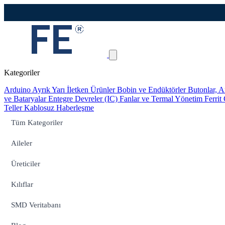
Kategoriler
Arduino
Ayrık Yarı İletken Ürünler
Bobin ve Endüktörler
Butonlar, A
ve Bataryalar
Entegre Devreler (IC)
Fanlar ve Termal Yönetim
Ferrit
Teller
Kablosuz Haberleşme
Tüm Kategoriler
Aileler
Üreticiler
Kılıflar
SMD Veritabanı