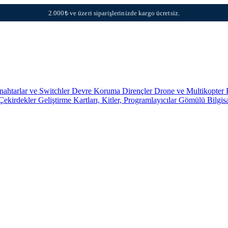
2.000₺ ve üzeri siparişlerinizde kargo ücretsiz.
nahtarlar ve Switchler
Devre Koruma
Dirençler
Drone ve Multikopter 
 Çekirdekler
Geliştirme Kartları, Kitler, Programlayıcılar
Gömülü Bilgis