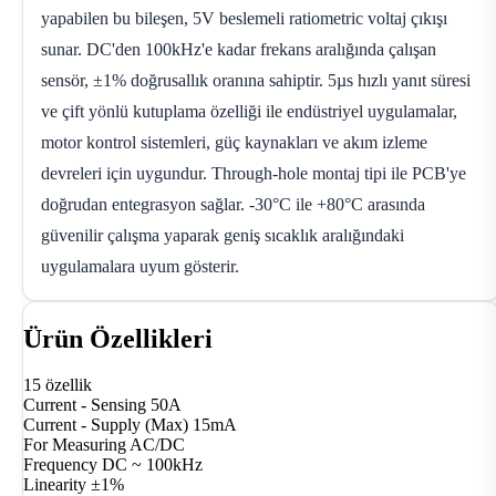
yapabilen bu bileşen, 5V beslemeli ratiometric voltaj çıkışı
sunar. DC'den 100kHz'e kadar frekans aralığında çalışan
sensör, ±1% doğrusallık oranına sahiptir. 5µs hızlı yanıt süresi
ve çift yönlü kutuplama özelliği ile endüstriyel uygulamalar,
motor kontrol sistemleri, güç kaynakları ve akım izleme
devreleri için uygundur. Through-hole montaj tipi ile PCB'ye
doğrudan entegrasyon sağlar. -30°C ile +80°C arasında
güvenilir çalışma yaparak geniş sıcaklık aralığındaki
uygulamalara uyum gösterir.
Ürün Özellikleri
15 özellik
Current - Sensing
50A
Current - Supply (Max)
15mA
For Measuring
AC/DC
Frequency
DC ~ 100kHz
Linearity
±1%