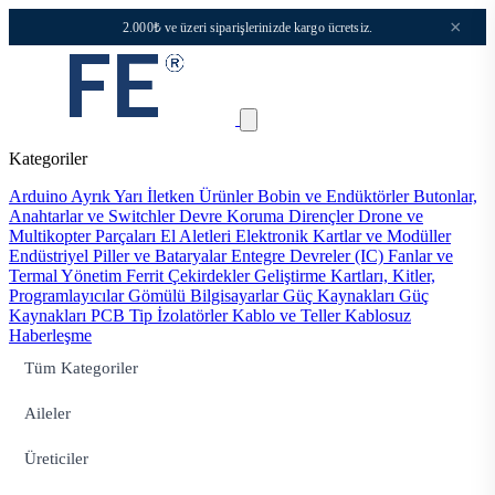
×
2.000₺ ve üzeri siparişlerinizde kargo ücretsiz.
Kategoriler
Arduino
Ayrık Yarı İletken Ürünler
Bobin ve Endüktörler
Butonlar,
Anahtarlar ve Switchler
Devre Koruma
Dirençler
Drone ve
Multikopter Parçaları
El Aletleri
Elektronik Kartlar ve Modüller
Endüstriyel Piller ve Bataryalar
Entegre Devreler (IC)
Fanlar ve
Termal Yönetim
Ferrit Çekirdekler
Geliştirme Kartları, Kitler,
Programlayıcılar
Gömülü Bilgisayarlar
Güç Kaynakları
Güç
Kaynakları PCB Tip
İzolatörler
Kablo ve Teller
Kablosuz
Haberleşme
Tüm Kategoriler
Aileler
Üreticiler