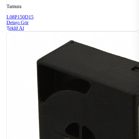
Tamura
L08P150D15
Detayı Gör
Teklif Al