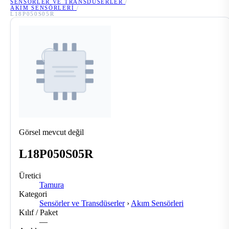
SENSÖRLER VE TRANSDÜSERLER
/
AKIM SENSÖRLERI
/
L18P050S05R
Görsel mevcut değil
L18P050S05R
Üretici
Tamura
Kategori
Sensörler ve Transdüserler
›
Akım Sensörleri
Kılıf / Paket
—