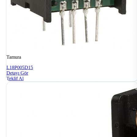
Tamura
L18P005D15
Detayı Gör
Teklif Al