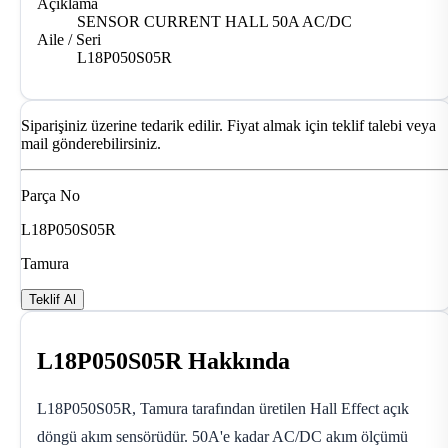
Açıklama
SENSOR CURRENT HALL 50A AC/DC
Aile / Seri
L18P050S05R
Siparişiniz üzerine tedarik edilir. Fiyat almak için teklif talebi veya
mail gönderebilirsiniz.
Parça No
L18P050S05R
Tamura
Teklif Al
L18P050S05R Hakkında
L18P050S05R, Tamura tarafından üretilen Hall Effect açık
döngü akım sensörüdür. 50A'e kadar AC/DC akım ölçümü