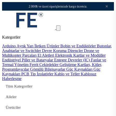
×
2.000₺ ve üzeri siparişlerinizde kargo ücretsiz.
Kategoriler
Arduino
Ayrık Yarı İletken Ürünler
Bobin ve Endüktörler
Butonlar,
Anahtarlar ve Switchler
Devre Koruma
Dirençler
Drone ve
Multikopter Parçaları
El Aletleri
Elektronik Kartlar ve Modüller
Endüstriyel Piller ve Bataryalar
Entegre Devreler (IC)
Fanlar ve
Termal Yönetim
Ferrit Çekirdekler
Geliştirme Kartları, Kitler,
Programlayıcılar
Gömülü Bilgisayarlar
Güç Kaynakları
Güç
Kaynakları PCB Tip
İzolatörler
Kablo ve Teller
Kablosuz
Haberleşme
Tüm Kategoriler
Aileler
Üreticiler