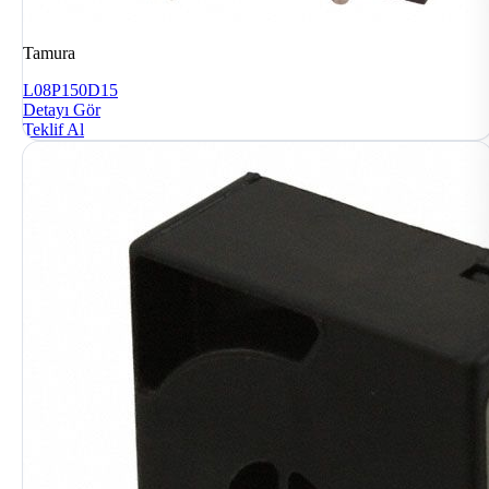
Tamura
L08P150D15
Detayı Gör
Teklif Al