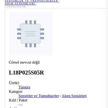
SENSÖRLER VE TRANSDÜSERLER
/
AKIM SENSÖRLERI
/
L18P025S05R
Görsel mevcut değil
L18P025S05R
Üretici
Tamura
Kategori
Sensörler ve Transdüserler
›
Akım Sensörleri
Kılıf / Paket
—