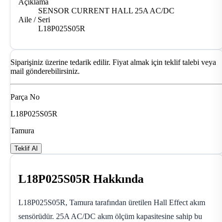
Açıklama
SENSOR CURRENT HALL 25A AC/DC
Aile / Seri
L18P025S05R
Siparişiniz üzerine tedarik edilir. Fiyat almak için teklif talebi veya
mail gönderebilirsiniz.
Parça No
L18P025S05R
Tamura
Teklif Al
L18P025S05R Hakkında
L18P025S05R, Tamura tarafından üretilen Hall Effect akım
sensörüdür. 25A AC/DC akım ölçüm kapasitesine sahip bu