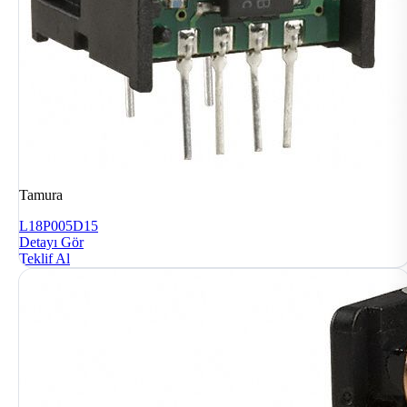
Tamura
L18P005D15
Detayı Gör
Teklif Al