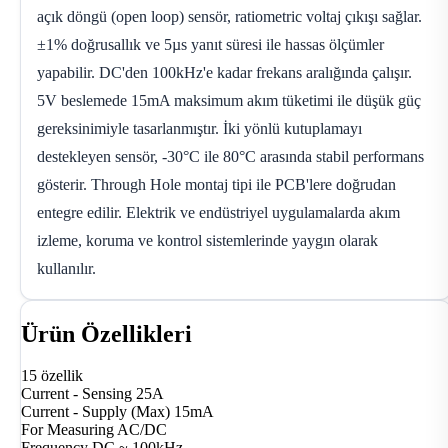
açık döngü (open loop) sensör, ratiometric voltaj çıkışı sağlar.
±1% doğrusallık ve 5µs yanıt süresi ile hassas ölçümler
yapabilir. DC'den 100kHz'e kadar frekans aralığında çalışır.
5V beslemede 15mA maksimum akım tüketimi ile düşük güç
gereksinimiyle tasarlanmıştır. İki yönlü kutuplamayı
destekleyen sensör, -30°C ile 80°C arasında stabil performans
gösterir. Through Hole montaj tipi ile PCB'lere doğrudan
entegre edilir. Elektrik ve endüstriyel uygulamalarda akım
izleme, koruma ve kontrol sistemlerinde yaygın olarak
kullanılır.
Ürün Özellikleri
15 özellik
Current - Sensing
25A
Current - Supply (Max)
15mA
For Measuring
AC/DC
Frequency
DC ~ 100kHz