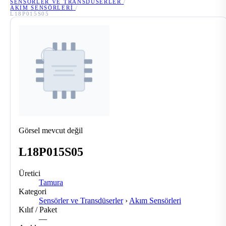
SENSÖRLER VE TRANSDÜSERLER
/
AKIM SENSÖRLERI
/
L18P015S05
Görsel mevcut değil
L18P015S05
Üretici
Tamura
Kategori
Sensörler ve Transdüserler
›
Akım Sensörleri
Kılıf / Paket
—