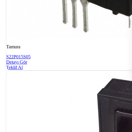
Tamura
S22P015S05
Detayı Gör
Teklif Al