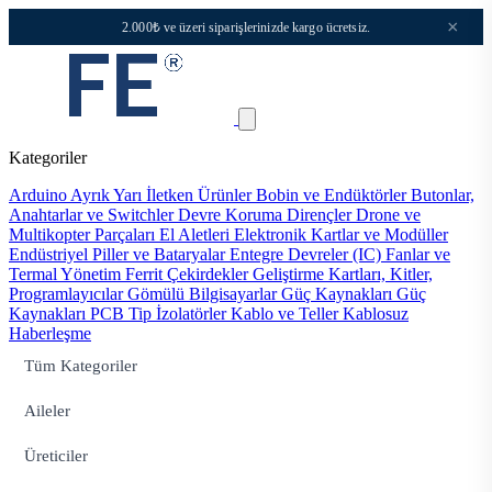
×
2.000₺ ve üzeri siparişlerinizde kargo ücretsiz.
Kategoriler
Arduino
Ayrık Yarı İletken Ürünler
Bobin ve Endüktörler
Butonlar,
Anahtarlar ve Switchler
Devre Koruma
Dirençler
Drone ve
Multikopter Parçaları
El Aletleri
Elektronik Kartlar ve Modüller
Endüstriyel Piller ve Bataryalar
Entegre Devreler (IC)
Fanlar ve
Termal Yönetim
Ferrit Çekirdekler
Geliştirme Kartları, Kitler,
Programlayıcılar
Gömülü Bilgisayarlar
Güç Kaynakları
Güç
Kaynakları PCB Tip
İzolatörler
Kablo ve Teller
Kablosuz
Haberleşme
Tüm Kategoriler
Aileler
Üreticiler