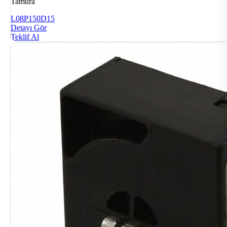
Tamura
L08P150D15
Detayı Gör
Teklif Al