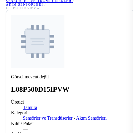
SENSÖRLER VE TRANSDÜSERLER
/
AKIM SENSÖRLERI
/
L08P500D15IPVW
Görsel mevcut değil
L08P500D15IPVW
Üretici
Tamura
Kategori
Sensörler ve Transdüserler
›
Akım Sensörleri
Kılıf / Paket
—