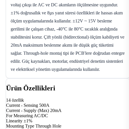
voltaj çıkışı ile AC ve DC akımların ölçülmesine uygundur.
±1% doğrusallık ve 8µs yanıt süresi özellikleri ile hassas akım
ölçüm uygulamalarında kullanılır. ±12V ~ 15V besleme
gerilimi ile çalışan cihaz, -40°C ile 80°C sıcaklık aralığında
stabilitesini korur. Çift yönlü (bidirectional) ölçüm kabiliyeti ve
20mA maksimum beslenme akımı ile düşük güç tüketimi
sağlar. Through-hole montaj tipi ile PCB'lere doğrudan entegre
edilir. Güç kaynakları, motorlar, endüstriyel denetim sistemleri
ve elektriksel yönetim uygulamalarında kullanılır.
Ürün Özellikleri
14 özellik
Current - Sensing
500A
Current - Supply (Max)
20mA
For Measuring
AC/DC
Linearity
±1%
Mounting Type
Through Hole