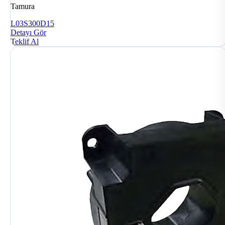
Tamura
L03S300D15
Detayı Gör
Teklif Al