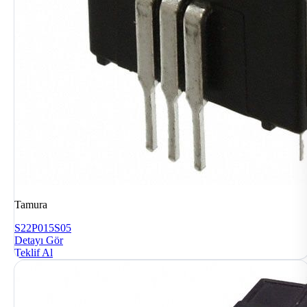
Tamura
S22P015S05
Detayı Gör
Teklif Al