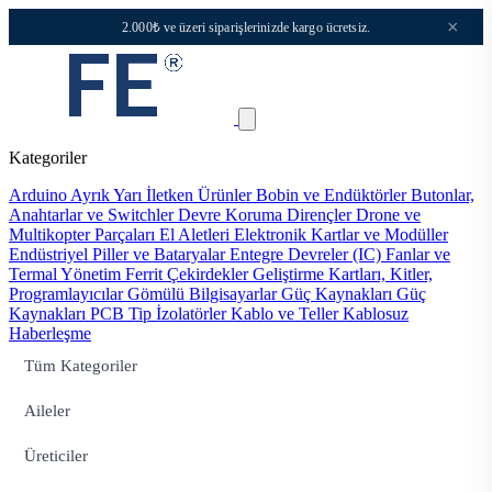
×
2.000₺ ve üzeri siparişlerinizde kargo ücretsiz.
Kategoriler
Arduino
Ayrık Yarı İletken Ürünler
Bobin ve Endüktörler
Butonlar,
Anahtarlar ve Switchler
Devre Koruma
Dirençler
Drone ve
Multikopter Parçaları
El Aletleri
Elektronik Kartlar ve Modüller
Endüstriyel Piller ve Bataryalar
Entegre Devreler (IC)
Fanlar ve
Termal Yönetim
Ferrit Çekirdekler
Geliştirme Kartları, Kitler,
Programlayıcılar
Gömülü Bilgisayarlar
Güç Kaynakları
Güç
Kaynakları PCB Tip
İzolatörler
Kablo ve Teller
Kablosuz
Haberleşme
Tüm Kategoriler
Aileler
Üreticiler