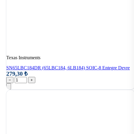
Texas Instruments
SN65LBC184DR (65LBC184, 6LB184) SOIC-8 Entegre Devre
279,30 ₺
−
+