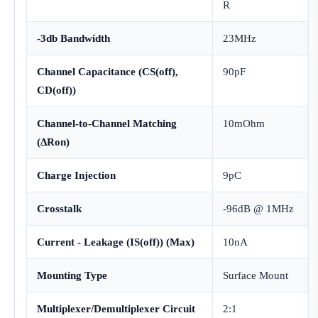
R
-3db Bandwidth
23MHz
Channel Capacitance (CS(off),
90pF
CD(off))
Channel-to-Channel Matching
10mOhm
(ΔRon)
Charge Injection
9pC
Crosstalk
-96dB @ 1MHz
Current - Leakage (IS(off)) (Max)
10nA
Mounting Type
Surface Mount
Multiplexer/Demultiplexer Circuit
2:1