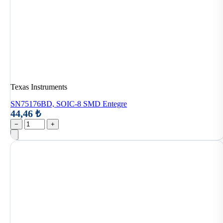
Texas Instruments
SN75176BD, SOIC-8 SMD Entegre
44,46 ₺
−
+