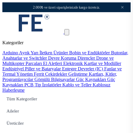
×
2.000₺ ve üzeri siparişlerinizde kargo ücretsiz.
Kategoriler
Arduino
Ayrık Yarı İletken Ürünler
Bobin ve Endüktörler
Butonlar,
Anahtarlar ve Switchler
Devre Koruma
Dirençler
Drone ve
Multikopter Parçaları
El Aletleri
Elektronik Kartlar ve Modüller
Endüstriyel Piller ve Bataryalar
Entegre Devreler (IC)
Fanlar ve
Termal Yönetim
Ferrit Çekirdekler
Geliştirme Kartları, Kitler,
Programlayıcılar
Gömülü Bilgisayarlar
Güç Kaynakları
Güç
Kaynakları PCB Tip
İzolatörler
Kablo ve Teller
Kablosuz
Haberleşme
Tüm Kategoriler
Aileler
Üreticiler