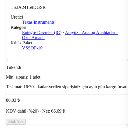
TS3A24159DGSR
Üretici
Texas Instruments
Kategori
Entegre Devreler (IC)
›
Arayüz - Analog Anahtarlar -
Özel Amaçlı
Kılıf / Paket
VSSOP-10
Tükendi
Min. sipariş: 1 adet
Teslimat:
16:30'a kadar verilen siparişiniz için aynı gün kargo fırsatı
80,03 ₺
KDV dahil (%20) · Net: 66,69 ₺
Stok Yok