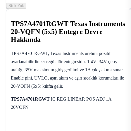
Stok Yok
TPS7A4701RGWT Texas Instruments
20-VQFN (5x5) Entegre Devre
Hakkında
TPS7A4701RGWT, Texas Instruments üretimi pozitif
ayarlanabilir lineer regülatör entegresidir. 1.4V–34V çıkış
aralığı, 35V maksimum giriş gerilimi ve 1A çıkış akımı sunar.
Enable pini, UVLO, aşırı akım ve aşırı sıcaklık korumaları ile
20-VQFN (5x5) kılıfta gelir.
TPS7A4701RGWT
IC REG LINEAR POS ADJ 1A
20VQFN