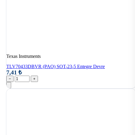
Texas Instruments
TLV70433DBVR (PAO) SOT-23-5 Entegre Devre
7,41 ₺
−
+