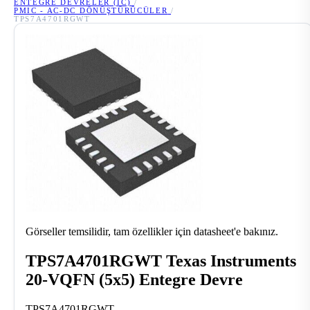
ENTEGRE DEVRELER (IC)
/
PMIC - AC-DC DÖNÜŞTÜRÜCÜLER
/
TPS7A4701RGWT
Görseller temsilidir, tam özellikler için datasheet'e bakınız.
TPS7A4701RGWT Texas Instruments
20-VQFN (5x5) Entegre Devre
TPS7A4701RGWT