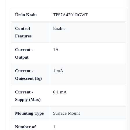
Ürün Kodu
TPS7A4701RGWT
Control
Enable
Features
Current -
1A
Output
Current -
1 mA
Quiescent (Iq)
Current -
6.1 mA
Supply (Max)
Mounting Type
Surface Mount
Number of
1