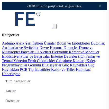
×
2.000₺ ve üzeri siparişlerinizde kargo ücretsiz.
Kategoriler
Arduino
Ayrık Yarı İletken Ürünler
Bobin ve Endüktörler
Butonlar,
Anahtarlar ve Switchler
Devre Koruma
Dirençler
Drone ve
Multikopter Parçaları
El Aletleri
Elektronik Kartlar ve Modüller
Endüstriyel Piller ve Bataryalar
Entegre Devreler (IC)
Fanlar ve
Termal Yönetim
Ferrit Çekirdekler
Geliştirme Kartları, Kitler,
Programlayıcılar
Gömülü Bilgisayarlar
Güç Kaynakları
Güç
Kaynakları PCB Tip
İzolatörler
Kablo ve Teller
Kablosuz
Haberleşme
Tüm Kategoriler
Aileler
Üreticiler