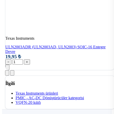
Texas Instruments
ULN2003ADR (ULN2003AD, ULN2003) SOIC-16 Entegre
Devre
19,95 ₺
−
+
İlgili
Texas Instruments ürünleri
PMIC - AC-DC Dönüştürücüler kategorisi
VQFN-20 kılıfı