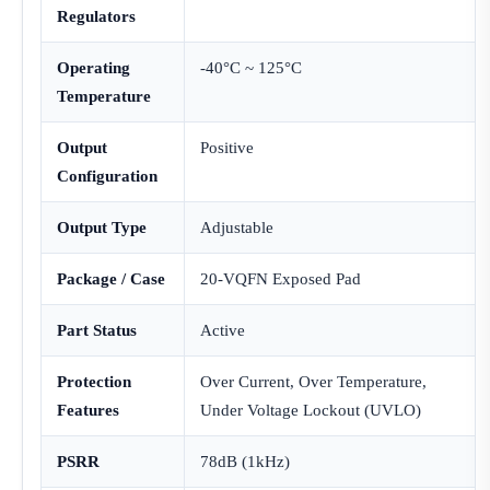
Regulators
Operating
-40°C ~ 125°C
Temperature
Output
Positive
Configuration
Output Type
Adjustable
Package / Case
20-VQFN Exposed Pad
Part Status
Active
Protection
Over Current, Over Temperature,
Features
Under Voltage Lockout (UVLO)
PSRR
78dB (1kHz)