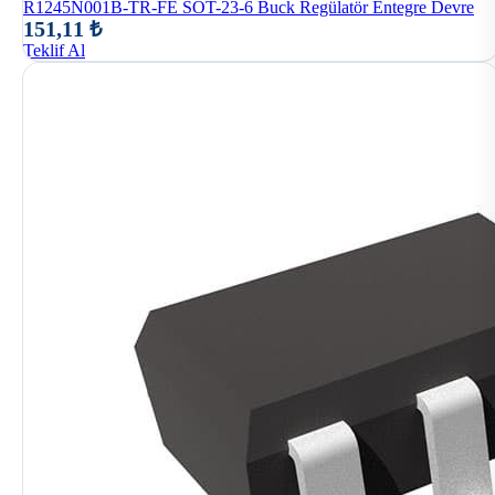
R1245N001B-TR-FE SOT-23-6 Buck Regülatör Entegre Devre
151,11 ₺
Teklif Al