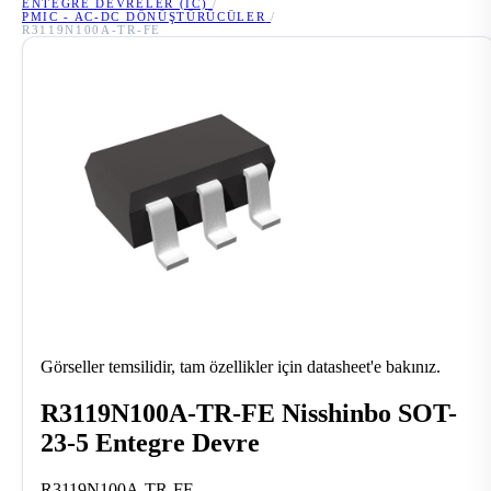
ENTEGRE DEVRELER (IC)
/
PMIC - AC-DC DÖNÜŞTÜRÜCÜLER
/
R3119N100A-TR-FE
Görseller temsilidir, tam özellikler için datasheet'e bakınız.
R3119N100A-TR-FE Nisshinbo SOT-
23-5 Entegre Devre
R3119N100A-TR-FE