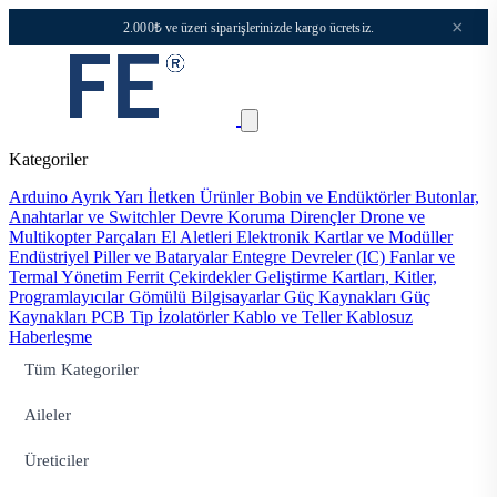
×
2.000₺ ve üzeri siparişlerinizde kargo ücretsiz.
Kategoriler
Arduino
Ayrık Yarı İletken Ürünler
Bobin ve Endüktörler
Butonlar,
Anahtarlar ve Switchler
Devre Koruma
Dirençler
Drone ve
Multikopter Parçaları
El Aletleri
Elektronik Kartlar ve Modüller
Endüstriyel Piller ve Bataryalar
Entegre Devreler (IC)
Fanlar ve
Termal Yönetim
Ferrit Çekirdekler
Geliştirme Kartları, Kitler,
Programlayıcılar
Gömülü Bilgisayarlar
Güç Kaynakları
Güç
Kaynakları PCB Tip
İzolatörler
Kablo ve Teller
Kablosuz
Haberleşme
Tüm Kategoriler
Aileler
Üreticiler