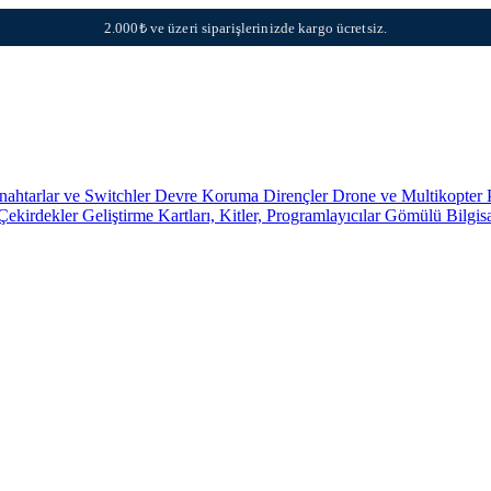
2.000₺ ve üzeri siparişlerinizde kargo ücretsiz.
nahtarlar ve Switchler
Devre Koruma
Dirençler
Drone ve Multikopter 
 Çekirdekler
Geliştirme Kartları, Kitler, Programlayıcılar
Gömülü Bilgis