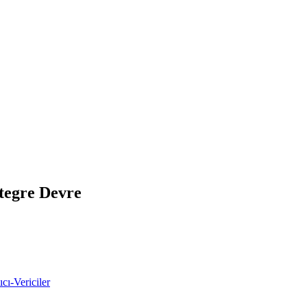
egre Devre
cı-Vericiler