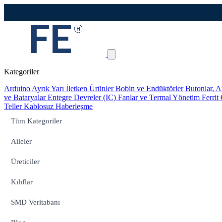
Kategoriler
Arduino
Ayrık Yarı İletken Ürünler
Bobin ve Endüktörler
Butonlar, A
ve Bataryalar
Entegre Devreler (IC)
Fanlar ve Termal Yönetim
Ferrit
Teller
Kablosuz Haberleşme
Tüm Kategoriler
Aileler
Üreticiler
Kılıflar
SMD Veritabanı