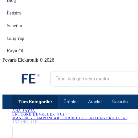
Blog
İletişim
Sepetim
Giriş Yap
Kayıt Ol
Fevaris Elektronik © 2026
Tüm Kategoriler
Ürünler
Araçlar
Üreticiler
ANA SAYFA
/
ENTEGRE DEVRELER (IC)
/
MANTIK - TAMPONLAR, SÜRÜCÜLER, ALICI-VERICILER
/
SN74HC148N