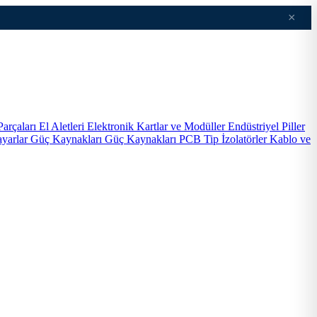
×
Parçaları
El Aletleri
Elektronik Kartlar ve Modüller
Endüstriyel Piller
ayarlar
Güç Kaynakları
Güç Kaynakları PCB Tip
İzolatörler
Kablo ve