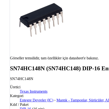
Görseller temsilidir, tam özellikler için datasheet'e bakınız.
SN74HC148N (SN74HC148) DIP-16 Ent
SN74HC148N
Üretici
Texas Instruments
Kategori
Entegre Devreler (IC)
›
Mantık - Tamponlar, Sürücüler, Alı
Kılıf / Paket
DIP-16
(16 pin)