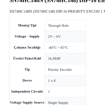
SN74HC148N (SN74HC148) DIP-16 Ent
SN74HC148N (SN74HC148) DIP-16 PRIORITY ENCOD 1 X 8
Montaj Tipi
Through Hole
Voltage - Supply
2V ~ 6V
Çalışma Sıcaklığı
-40°C ~ 85°C
Üretici Paket/Kılıf
16-PDIP
Tip
Priority Encoder
Devre
1 x 8
Independent Circuits
1
Voltage Supply Source
Single Supply