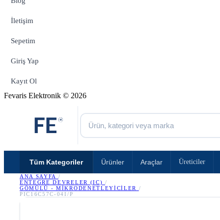
Blog
İletişim
Sepetim
Giriş Yap
Kayıt Ol
Fevaris Elektronik © 2026
Tüm Kategoriler
Ürünler
Araçlar
Üreticiler
ANA SAYFA
/
ENTEGRE DEVRELER (IC)
/
GÖMÜLÜ - MIKRODENETLEYICILER
/
PIC16C57C-04I/P