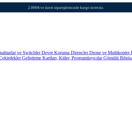
2.000₺ ve üzeri siparişlerinizde kargo ücretsiz.
nahtarlar ve Switchler
Devre Koruma
Dirençler
Drone ve Multikopter 
 Çekirdekler
Geliştirme Kartları, Kitler, Programlayıcılar
Gömülü Bilgis