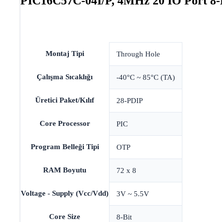
PIC16C57C-04I/P, 4MHz 20 IO Port 8-
Montaj Tipi
Through Hole
Çalışma Sıcaklığı
-40°C ~ 85°C (TA)
Üretici Paket/Kılıf
28-PDIP
Core Processor
PIC
Program Belleği Tipi
OTP
RAM Boyutu
72 x 8
Voltage - Supply (Vcc/Vdd)
3V ~ 5.5V
Core Size
8-Bit