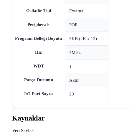
Osilatör Tipi
External
Peripherals
POR
Program Belleği Boyutu
3KB (2K x 12)
Hız
4MHz
WDT
1
Parça Durumu
Aktif
I/O Port Sayısı
20
Kaynaklar
Veri Sayfası