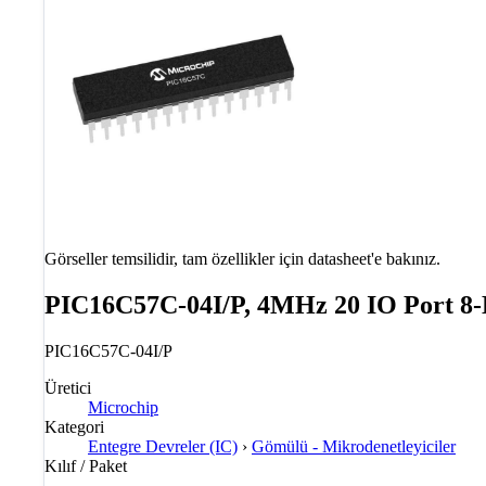
Görseller temsilidir, tam özellikler için datasheet'e bakınız.
PIC16C57C-04I/P, 4MHz 20 IO Port 8-
PIC16C57C-04I/P
Üretici
Microchip
Kategori
Entegre Devreler (IC)
›
Gömülü - Mikrodenetleyiciler
Kılıf / Paket
—