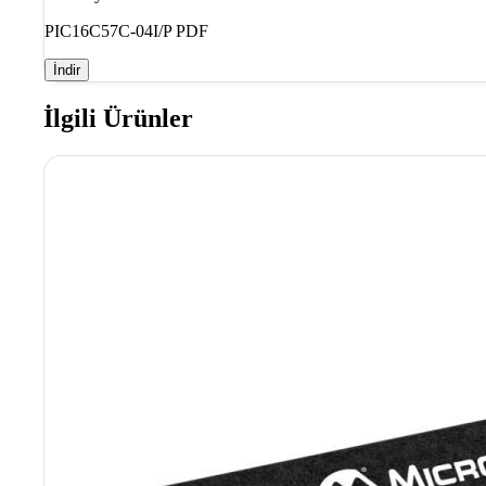
PIC16C57C-04I/P PDF
İndir
İlgili Ürünler