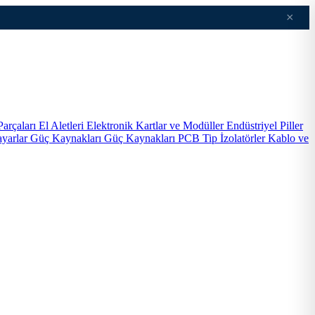
×
Parçaları
El Aletleri
Elektronik Kartlar ve Modüller
Endüstriyel Piller
ayarlar
Güç Kaynakları
Güç Kaynakları PCB Tip
İzolatörler
Kablo ve