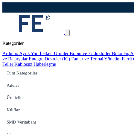
Kategoriler
Arduino
Ayrık Yarı İletken Ürünler
Bobin ve Endüktörler
Butonlar, A
ve Bataryalar
Entegre Devreler (IC)
Fanlar ve Termal Yönetim
Ferrit
Teller
Kablosuz Haberleşme
Tüm Kategoriler
Aileler
Üreticiler
Kılıflar
SMD Veritabanı