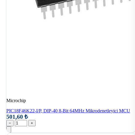
Microchip
PIC18F46K22-I/P, DIP-40 8-Bit 64MHz Mikrodenetleyici MCU
501,60 ₺
−
+