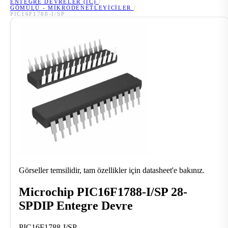
ENTEGRE DEVRELER (IC)
/
GÖMÜLÜ - MIKRODENETLEYICILER
/
PIC16F1788-I/SP
Görseller temsilidir, tam özellikler için datasheet'e bakınız.
Microchip PIC16F1788-I/SP 28-
SPDIP Entegre Devre
PIC16F1788-I/SP