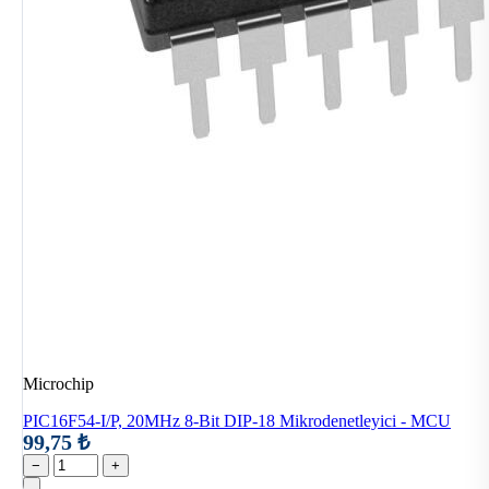
Microchip
PIC16F54-I/P, 20MHz 8-Bit DIP-18 Mikrodenetleyici - MCU
99,75 ₺
−
+