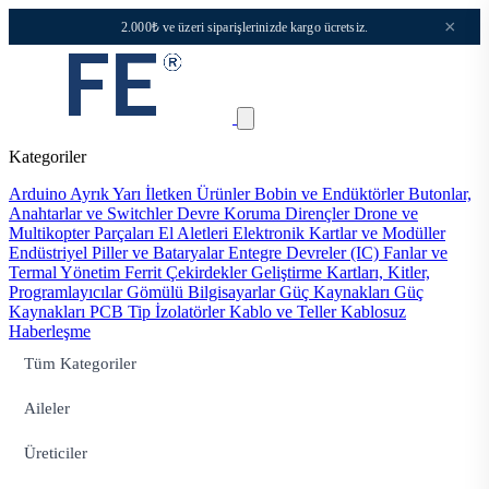
×
2.000₺ ve üzeri siparişlerinizde kargo ücretsiz.
Kategoriler
Arduino
Ayrık Yarı İletken Ürünler
Bobin ve Endüktörler
Butonlar,
Anahtarlar ve Switchler
Devre Koruma
Dirençler
Drone ve
Multikopter Parçaları
El Aletleri
Elektronik Kartlar ve Modüller
Endüstriyel Piller ve Bataryalar
Entegre Devreler (IC)
Fanlar ve
Termal Yönetim
Ferrit Çekirdekler
Geliştirme Kartları, Kitler,
Programlayıcılar
Gömülü Bilgisayarlar
Güç Kaynakları
Güç
Kaynakları PCB Tip
İzolatörler
Kablo ve Teller
Kablosuz
Haberleşme
Tüm Kategoriler
Aileler
Üreticiler