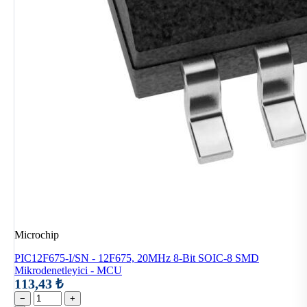
Microchip
PIC12F675-I/SN - 12F675, 20MHz 8-Bit SOIC-8 SMD
Mikrodenetleyici - MCU
113,43 ₺
−
+