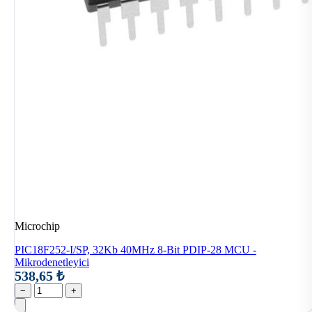
Microchip
PIC18F252-I/SP, 32Kb 40MHz 8-Bit PDIP-28 MCU -
Mikrodenetleyici
538,65 ₺
−
+