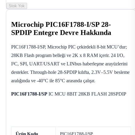
Stok Yok
Microchip PIC16F1788-I/SP 28-
SPDIP Entegre Devre Hakkında
PIC16F1788-I/SP, Microchip PIC çekirdekli 8-bit MCU’dur;
28KB Flash program belleği ve 2K x 8 RAM içerir. 24 I/O,
I²C, SPI, UART/USART ve LINbus haberleşme arayüzlerini
destekler. Through-hole 28-SPDIP kılıfta, 2.3V–5.5V besleme
aralığında ve -40°C ile 85°C arasında çalışır.
PIC16F1788-I/SP
IC MCU 8BIT 28KB FLASH 28SPDIP
Ürün Kodu
PIC16F1788-I/SP