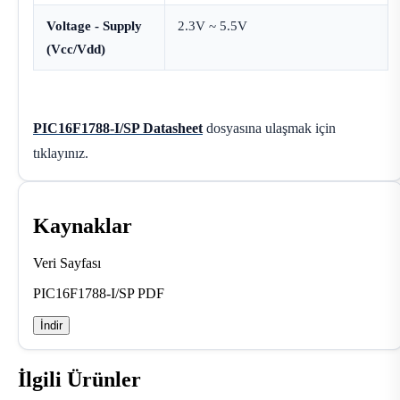
Voltage - Supply
2.3V ~ 5.5V
(Vcc/Vdd)
PIC16F1788-I/SP Datasheet
dosyasına ulaşmak için
tıklayınız.
Kaynaklar
Veri Sayfası
PIC16F1788-I/SP PDF
İndir
İlgili Ürünler