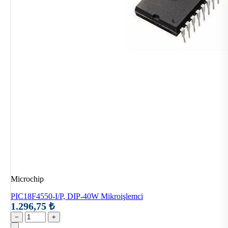
Microchip
PIC18F4550-I/P, DIP-40W Mikroişlemci
1.296,75 ₺
−
+