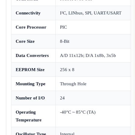
Connectivity
I²C, LINbus, SPI, UART/USART
Core Processor
PIC
Core Size
8-Bit
Data Converters
A/D 11x12b; D/A 1x8b, 3x5b
EEPROM Size
256 x 8
Mounting Type
Through Hole
Number of I/O
24
Operating
-40°C ~ 85°C (TA)
Temperature
Oscillator Type
Internal