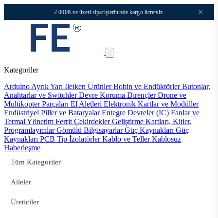
×
2.000₺ ve üzeri siparişlerinizde kargo ücretsiz.
Kategoriler
Arduino
Ayrık Yarı İletken Ürünler
Bobin ve Endüktörler
Butonlar,
Anahtarlar ve Switchler
Devre Koruma
Dirençler
Drone ve
Multikopter Parçaları
El Aletleri
Elektronik Kartlar ve Modüller
Endüstriyel Piller ve Bataryalar
Entegre Devreler (IC)
Fanlar ve
Termal Yönetim
Ferrit Çekirdekler
Geliştirme Kartları, Kitler,
Programlayıcılar
Gömülü Bilgisayarlar
Güç Kaynakları
Güç
Kaynakları PCB Tip
İzolatörler
Kablo ve Teller
Kablosuz
Haberleşme
Tüm Kategoriler
Aileler
Üreticiler