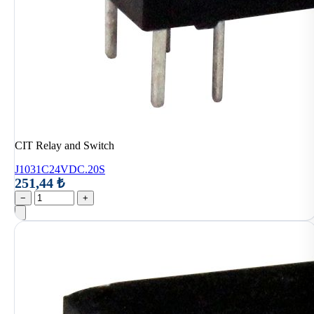
CIT Relay and Switch
J1031C24VDC.20S
251,44 ₺
−
+