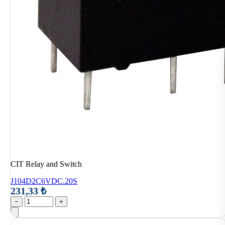
CIT Relay and Switch
J104D2C6VDC.20S
231,33 ₺
−
+