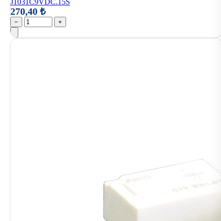
J1031C9VDC.15S
270,40 ₺
−
+