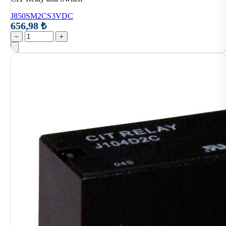
J850SM2CS3VDC
656,98 ₺
−
+