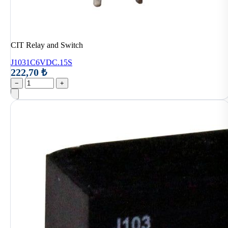
CIT Relay and Switch
J1031C6VDC.15S
222,70 ₺
−
+