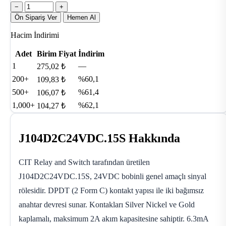
−
+
Ön Sipariş Ver
Hemen Al
Hacim İndirimi
Adet
Birim Fiyat
İndirim
1
—
275,02 ₺
200+
%60,1
109,83 ₺
500+
%61,4
106,07 ₺
1,000+
%62,1
104,27 ₺
J104D2C24VDC.15S Hakkında
CIT Relay and Switch tarafından üretilen
J104D2C24VDC.15S, 24VDC bobinli genel amaçlı sinyal
rölesidir. DPDT (2 Form C) kontakt yapısı ile iki bağımsız
anahtar devresi sunar. Kontakları Silver Nickel ve Gold
kaplamalı, maksimum 2A akım kapasitesine sahiptir. 6.3mA