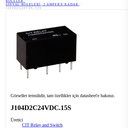
RÖLELER
/
SINYAL RÖLELERI, 2 AMPER'E KADAR
/
J104D2C24VDC.15S
Görseller temsilidir, tam özellikler için datasheet'e bakınız.
J104D2C24VDC.15S
Üretici
CIT Relay and Switch