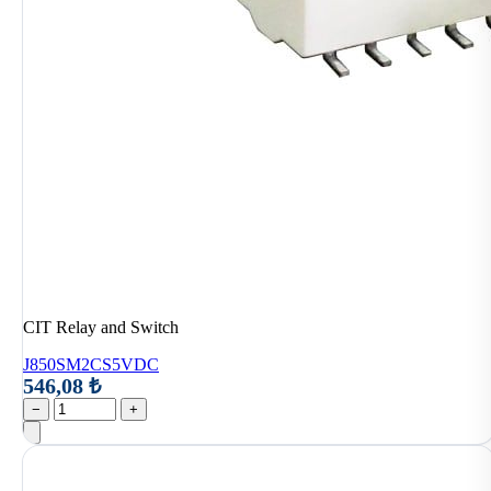
CIT Relay and Switch
J850SM2CS5VDC
546,08 ₺
−
+