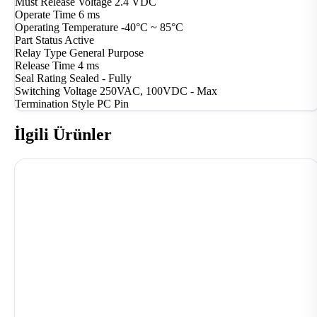
Must Release Voltage
2.4 VDC
Operate Time
6 ms
Operating Temperature
-40°C ~ 85°C
Part Status
Active
Relay Type
General Purpose
Release Time
4 ms
Seal Rating
Sealed - Fully
Switching Voltage
250VAC, 100VDC - Max
Termination Style
PC Pin
İlgili Ürünler