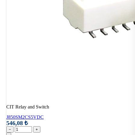
CIT Relay and Switch
J850SM2CS5VDC
546,08 ₺
−
+