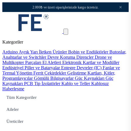
×
2.000₺ ve üzeri siparişlerinizde kargo ücretsiz.
Kategoriler
Arduino
Ayrık Yarı İletken Ürünler
Bobin ve Endüktörler
Butonlar,
Anahtarlar ve Switchler
Devre Koruma
Dirençler
Drone ve
Multikopter Parçaları
El Aletleri
Elektronik Kartlar ve Modüller
Endüstriyel Piller ve Bataryalar
Entegre Devreler (IC)
Fanlar ve
Termal Yönetim
Ferrit Çekirdekler
Geliştirme Kartları, Kitler,
Programlayıcılar
Gömülü Bilgisayarlar
Güç Kaynakları
Güç
Kaynakları PCB Tip
İzolatörler
Kablo ve Teller
Kablosuz
Haberleşme
Tüm Kategoriler
Aileler
Üreticiler