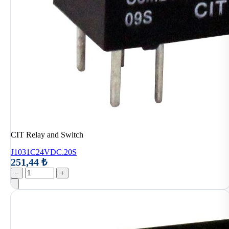
CIT Relay and Switch
J1031C24VDC.20S
251,44 ₺
−
+