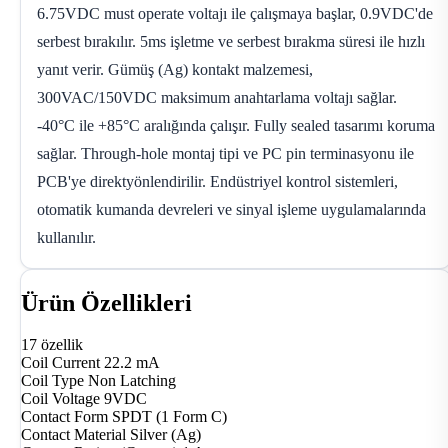
6.75VDC must operate voltajı ile çalışmaya başlar, 0.9VDC'de
serbest bırakılır. 5ms işletme ve serbest bırakma süresi ile hızlı
yanıt verir. Gümüş (Ag) kontakt malzemesi,
300VAC/150VDC maksimum anahtarlama voltajı sağlar.
-40°C ile +85°C aralığında çalışır. Fully sealed tasarımı koruma
sağlar. Through-hole montaj tipi ve PC pin terminasyonu ile
PCB'ye direktyönlendirilir. Endüstriyel kontrol sistemleri,
otomatik kumanda devreleri ve sinyal işleme uygulamalarında
kullanılır.
Ürün Özellikleri
17 özellik
Coil Current
22.2 mA
Coil Type
Non Latching
Coil Voltage
9VDC
Contact Form
SPDT (1 Form C)
Contact Material
Silver (Ag)