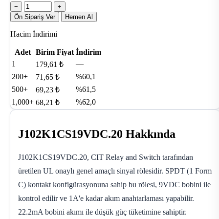
−
+
Ön Sipariş Ver
Hemen Al
Hacim İndirimi
Adet
Birim Fiyat
İndirim
1
—
179,61 ₺
200+
%60,1
71,65 ₺
500+
%61,5
69,23 ₺
1,000+
%62,0
68,21 ₺
J102K1CS19VDC.20 Hakkında
J102K1CS19VDC.20, CIT Relay and Switch tarafından
üretilen UL onaylı genel amaçlı sinyal rölesidir. SPDT (1 Form
C) kontakt konfigürasyonuna sahip bu rölesi, 9VDC bobini ile
kontrol edilir ve 1A'e kadar akım anahtarlaması yapabilir.
22.2mA bobini akımı ile düşük güç tüketimine sahiptir.