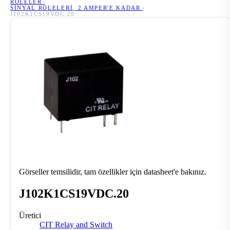
RÖLELER
/
SINYAL RÖLELERI, 2 AMPER'E KADAR
/
J102K1CS19VDC.20
Görseller temsilidir, tam özellikler için datasheet'e bakınız.
J102K1CS19VDC.20
Üretici
CIT Relay and Switch