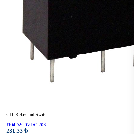
CIT Relay and Switch
J104D2C6VDC.20S
231,33 ₺