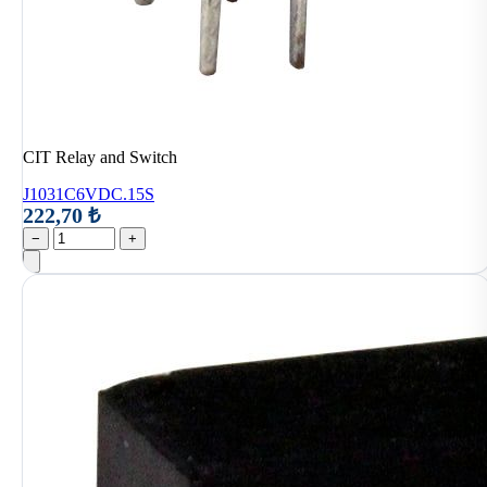
CIT Relay and Switch
J1031C6VDC.15S
222,70 ₺
−
+