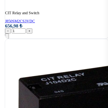
CIT Relay and Switch
J850SM2CS3VDC
656,98 ₺
−
+