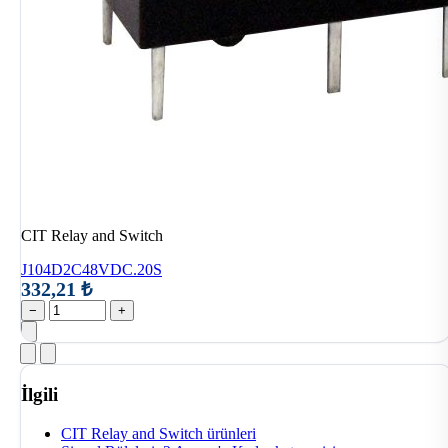
CIT Relay and Switch
J104D2C48VDC.20S
332,21 ₺
−
+
İlgili
CIT Relay and Switch ürünleri