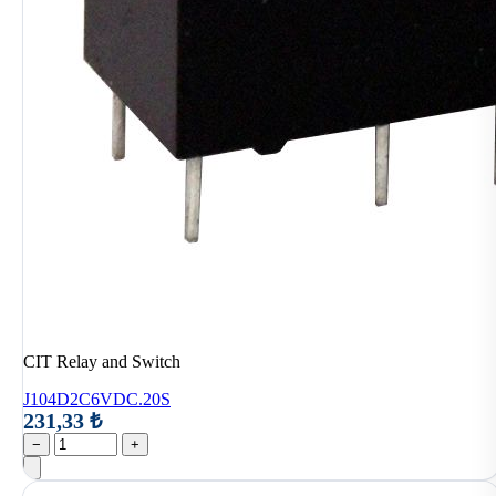
CIT Relay and Switch
J104D2C6VDC.20S
231,33 ₺
−
+