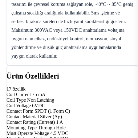
tasarımı ile çevresel koruma sağlayan röle, -40°C ~ 85°C geniş
çalışma sıcaklığı aralığında kullanılabilir. 5ms işletme ve
serbest bırakma süreleri ile hızlı yanıt karakteristiği gösterir.
Maksimum 300VAC veya 150VDC anahtarlama voltajına
uygun olan cihaz, endüstriyel kontrol, otomasyon, sinyal
yönlendirme ve düşük güç anahtarlama uygulamalarında
yaygın olarak kullanılır.
Ürün Özellikleri
17 özellik
Coil Current
75 mA
Coil Type
Non Latching
Coil Voltage
6VDC
Contact Form
SPDT (1 Form C)
Contact Material
Silver (Ag)
Contact Rating (Current)
1 A
Mounting Type
Through Hole
Must Operate Voltage
4.5 VDC