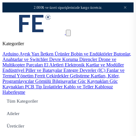
×
2.000₺ ve üzeri siparişlerinizde kargo ücretsiz.
Kategoriler
Arduino
Ayrık Yarı İletken Ürünler
Bobin ve Endüktörler
Butonlar,
Anahtarlar ve Switchler
Devre Koruma
Dirençler
Drone ve
Multikopter Parçaları
El Aletleri
Elektronik Kartlar ve Modüller
Endüstriyel Piller ve Bataryalar
Entegre Devreler (IC)
Fanlar ve
Termal Yönetim
Ferrit Çekirdekler
Geliştirme Kartları, Kitler,
Programlayıcılar
Gömülü Bilgisayarlar
Güç Kaynakları
Güç
Kaynakları PCB Tip
İzolatörler
Kablo ve Teller
Kablosuz
Haberleşme
Tüm Kategoriler
Aileler
Üreticiler