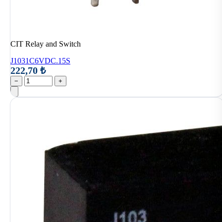
CIT Relay and Switch
J1031C6VDC.15S
222,70 ₺
−
+