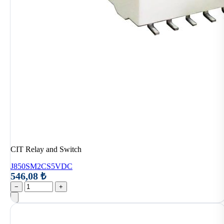
CIT Relay and Switch
J850SM2CS5VDC
546,08 ₺
−
+