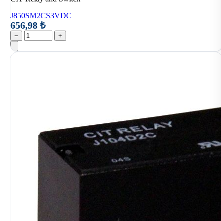
J850SM2CS3VDC
656,98 ₺
−
+