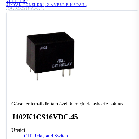
RÖLELER
/
SINYAL RÖLELERI, 2 AMPER'E KADAR
/
J102K1CS16VDC.45
Görseller temsilidir, tam özellikler için datasheet'e bakınız.
J102K1CS16VDC.45
Üretici
CIT Relay and Switch