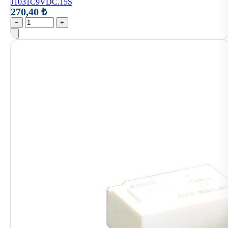
J1031C9VDC.15S
270,40 ₺
−
+