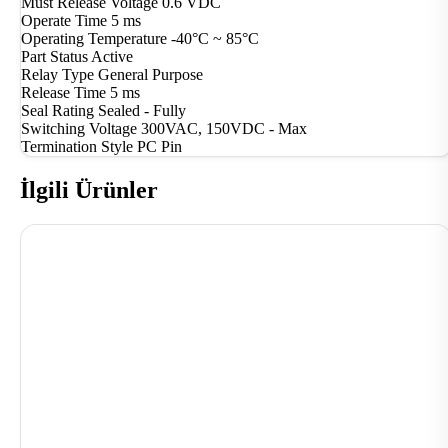
Must Release Voltage
0.6 VDC
Operate Time
5 ms
Operating Temperature
-40°C ~ 85°C
Part Status
Active
Relay Type
General Purpose
Release Time
5 ms
Seal Rating
Sealed - Fully
Switching Voltage
300VAC, 150VDC - Max
Termination Style
PC Pin
İlgili Ürünler