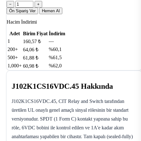
−
+
Ön Sipariş Ver
Hemen Al
Hacim İndirimi
Adet
Birim Fiyat
İndirim
1
—
160,57 ₺
200+
%60,1
64,06 ₺
500+
%61,5
61,88 ₺
1,000+
%62,0
60,98 ₺
J102K1CS16VDC.45 Hakkında
J102K1CS16VDC.45, CIT Relay and Switch tarafından
üretilen UL onaylı genel amaçlı sinyal rölesinin bir standart
versiyonudur. SPDT (1 Form C) kontakt yapısına sahip bu
röle, 6VDC bobini ile kontrol edilen ve 1A'e kadar akım
anahtarlaması yapabilen bir cihastır. Tam kapalı (sealed-fully)