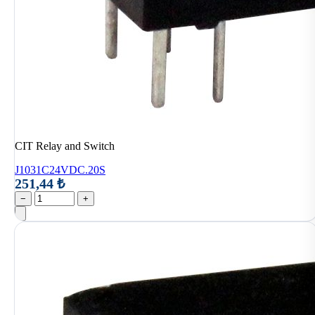
CIT Relay and Switch
J1031C24VDC.20S
251,44 ₺
−
+