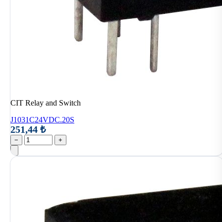
CIT Relay and Switch
J1031C24VDC.20S
251,44 ₺
−
+