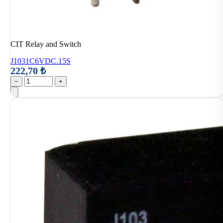
CIT Relay and Switch
J1031C6VDC.15S
222,70 ₺
−
+