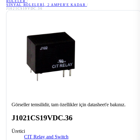
RÖLELER
/
SINYAL RÖLELERI, 2 AMPER'E KADAR
/
J1021CS19VDC.36
Görseller temsilidir, tam özellikler için datasheet'e bakınız.
J1021CS19VDC.36
Üretici
CIT Relay and Switch