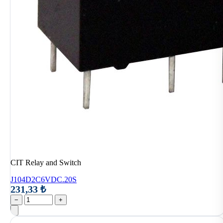
CIT Relay and Switch
J104D2C6VDC.20S
231,33 ₺
−
+