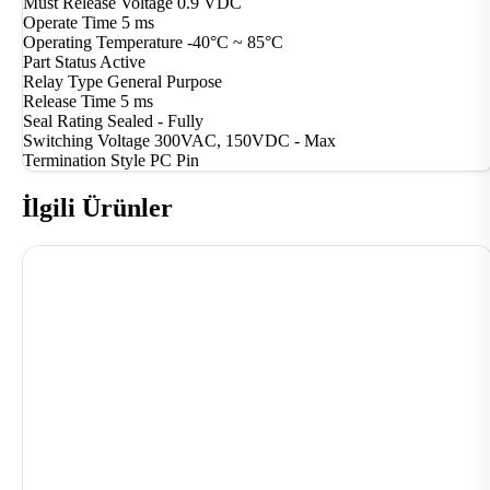
Must Release Voltage
0.9 VDC
Operate Time
5 ms
Operating Temperature
-40°C ~ 85°C
Part Status
Active
Relay Type
General Purpose
Release Time
5 ms
Seal Rating
Sealed - Fully
Switching Voltage
300VAC, 150VDC - Max
Termination Style
PC Pin
İlgili Ürünler