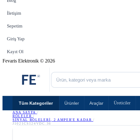
Blog
İletişim
Sepetim
Giriş Yap
Kayıt Ol
Fevaris Elektronik © 2026
Tüm Kategoriler
Ürünler
Araçlar
Üreticiler
ANA SAYFA
/
RÖLELER
/
SINYAL RÖLELERI, 2 AMPER'E KADAR
/
J1021CS124VDC.36