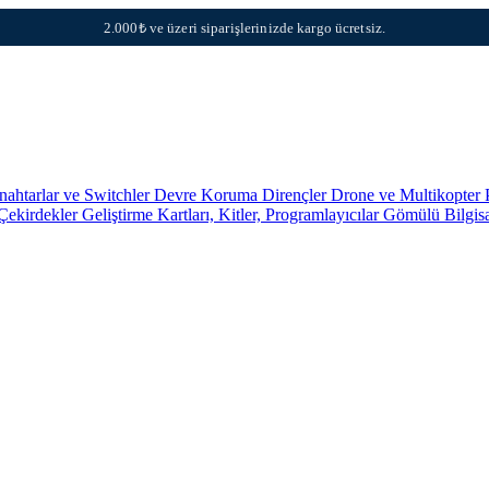
2.000₺ ve üzeri siparişlerinizde kargo ücretsiz.
nahtarlar ve Switchler
Devre Koruma
Dirençler
Drone ve Multikopter 
 Çekirdekler
Geliştirme Kartları, Kitler, Programlayıcılar
Gömülü Bilgis