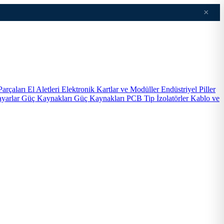
×
Parçaları
El Aletleri
Elektronik Kartlar ve Modüller
Endüstriyel Piller
ayarlar
Güç Kaynakları
Güç Kaynakları PCB Tip
İzolatörler
Kablo ve