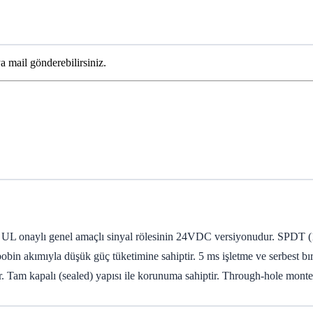
ya mail gönderebilirsiniz.
 onaylı genel amaçlı sinyal rölesinin 24VDC versiyonudur. SPDT (1 Fo
bin akımıyla düşük güç tüketimine sahiptir. 5 ms işletme ve serbest bırak
 kapalı (sealed) yapısı ile korunuma sahiptir. Through-hole monte ti