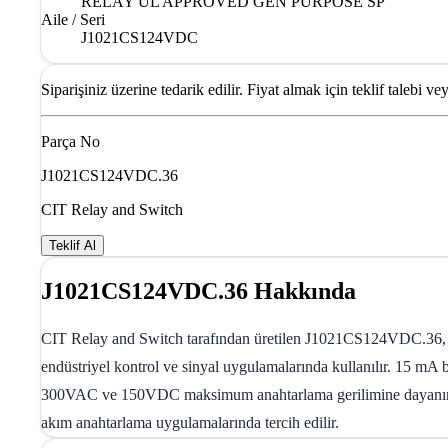
RELAY UL APPROVED GEN PURPOSE SP
Aile / Seri
J1021CS124VDC
Siparişiniz üzerine tedarik edilir. Fiyat almak için teklif talebi ve
Parça No
J1021CS124VDC.36
CIT Relay and Switch
Teklif Al
J1021CS124VDC.36 Hakkında
CIT Relay and Switch tarafından üretilen J1021CS124VDC.36, UL
endüstriyel kontrol ve sinyal uygulamalarında kullanılır. 15 mA bo
300VAC ve 150VDC maksimum anahtarlama gerilimine dayanır. Tam
akım anahtarlama uygulamalarında tercih edilir.