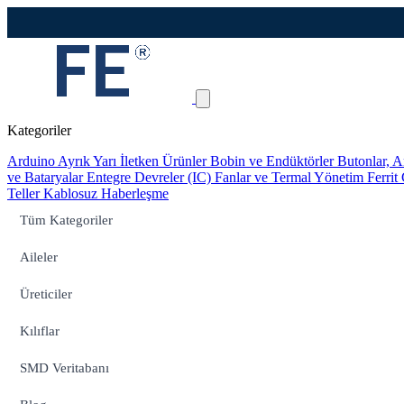
Kategoriler
Arduino
Ayrık Yarı İletken Ürünler
Bobin ve Endüktörler
Butonlar, A
ve Bataryalar
Entegre Devreler (IC)
Fanlar ve Termal Yönetim
Ferrit
Teller
Kablosuz Haberleşme
Tüm Kategoriler
Aileler
Üreticiler
Kılıflar
SMD Veritabanı