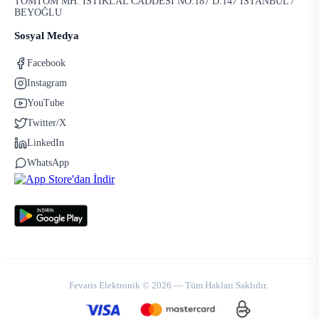
TOMTOM MH. İSTİKLAL CADDESİ NO:187 D:147 İSTANBUL /
BEYOĞLU
Sosyal Medya
Facebook
Instagram
YouTube
Twitter/X
LinkedIn
WhatsApp
Fevaris Elektronik © 2026 — Tüm Hakları Saklıdır.