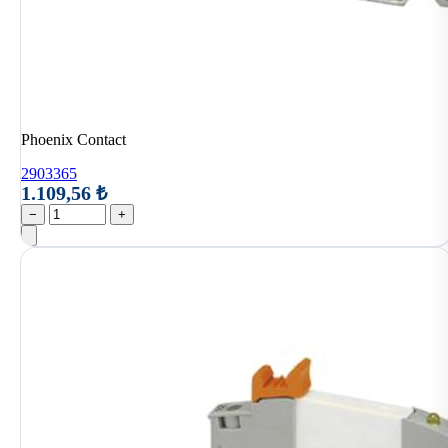
Phoenix Contact
2903365
1.109,56 ₺
−
+