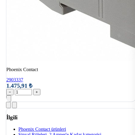
Phoenix Contact
2903337
1.475,91 ₺
−
+
İlgili
Phoenix Contact ürünleri
Sinyal Röleleri, 2 Amper'e Kadar kategorisi