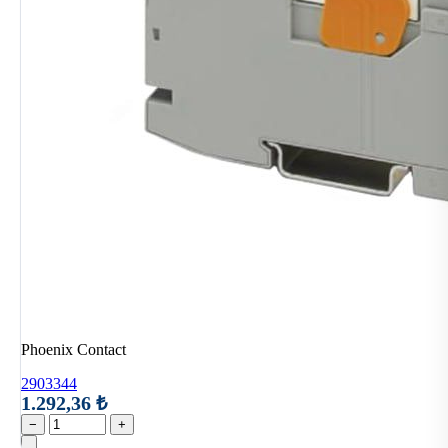
Phoenix Contact
2903344
1.292,36 ₺
−
+