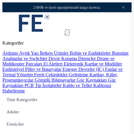
×
2.000₺ ve üzeri siparişlerinizde kargo ücretsiz.
Kategoriler
Arduino
Ayrık Yarı İletken Ürünler
Bobin ve Endüktörler
Butonlar,
Anahtarlar ve Switchler
Devre Koruma
Dirençler
Drone ve
Multikopter Parçaları
El Aletleri
Elektronik Kartlar ve Modüller
Endüstriyel Piller ve Bataryalar
Entegre Devreler (IC)
Fanlar ve
Termal Yönetim
Ferrit Çekirdekler
Geliştirme Kartları, Kitler,
Programlayıcılar
Gömülü Bilgisayarlar
Güç Kaynakları
Güç
Kaynakları PCB Tip
İzolatörler
Kablo ve Teller
Kablosuz
Haberleşme
Tüm Kategoriler
Aileler
Üreticiler