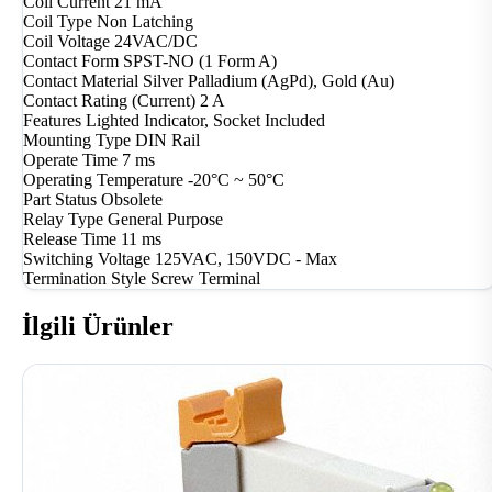
Coil Current
21 mA
Coil Type
Non Latching
Coil Voltage
24VAC/DC
Contact Form
SPST-NO (1 Form A)
Contact Material
Silver Palladium (AgPd), Gold (Au)
Contact Rating (Current)
2 A
Features
Lighted Indicator, Socket Included
Mounting Type
DIN Rail
Operate Time
7 ms
Operating Temperature
-20°C ~ 50°C
Part Status
Obsolete
Relay Type
General Purpose
Release Time
11 ms
Switching Voltage
125VAC, 150VDC - Max
Termination Style
Screw Terminal
İlgili Ürünler