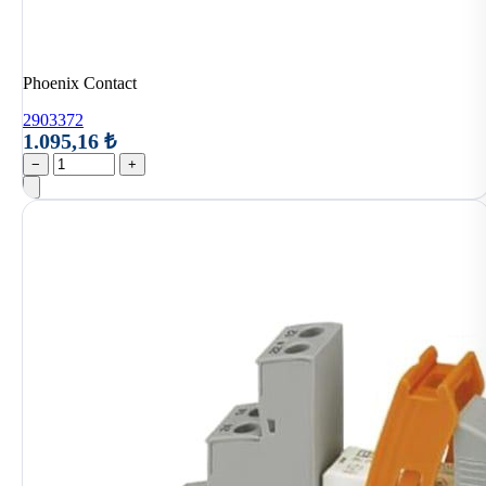
Phoenix Contact
2903372
1.095,16 ₺
−
+