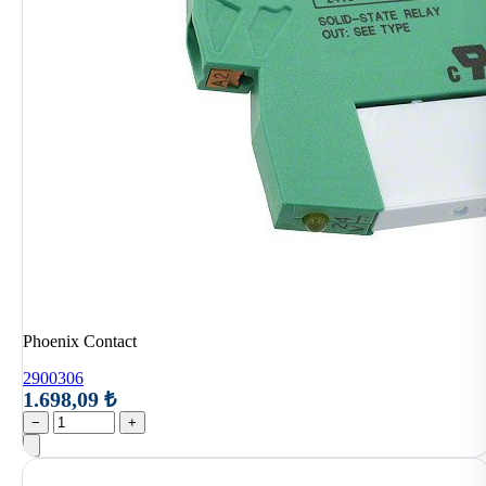
Phoenix Contact
2900306
1.698,09 ₺
−
+