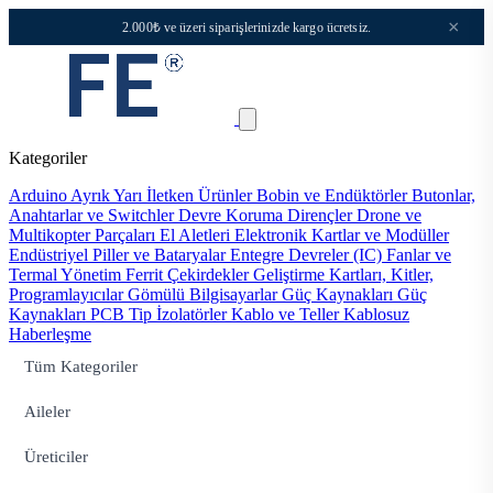
×
2.000₺ ve üzeri siparişlerinizde kargo ücretsiz.
Kategoriler
Arduino
Ayrık Yarı İletken Ürünler
Bobin ve Endüktörler
Butonlar,
Anahtarlar ve Switchler
Devre Koruma
Dirençler
Drone ve
Multikopter Parçaları
El Aletleri
Elektronik Kartlar ve Modüller
Endüstriyel Piller ve Bataryalar
Entegre Devreler (IC)
Fanlar ve
Termal Yönetim
Ferrit Çekirdekler
Geliştirme Kartları, Kitler,
Programlayıcılar
Gömülü Bilgisayarlar
Güç Kaynakları
Güç
Kaynakları PCB Tip
İzolatörler
Kablo ve Teller
Kablosuz
Haberleşme
Tüm Kategoriler
Aileler
Üreticiler