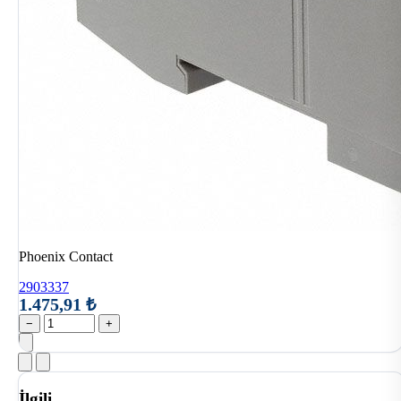
Phoenix Contact
2903337
1.475,91 ₺
−
+
İlgili