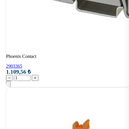
Phoenix Contact
2903365
1.109,56 ₺
−
+