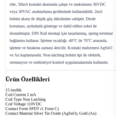
röle, 50mA kontakt akımında çalışır ve maksimum 36VDC
veya 30VAC anahtarlama geriliminde kullanılabilir. 2mA
bobini akımı ile düşük güç tüketimine sahiptir. Diode
koruması, aydınlatılı gösterge ve dahil edilen soket ile
donatılmıştır. DIN Rail montajı için tasarlanmış, spring terminal
bağlantısı kullanır. İşletme sıcaklığı -40°C ile 70°C arasında,
işletme ve bırakma zamanı 4ms'dir. Kontakt malzemesi AgSnO
ve Au kaplamasıdır. Non-latching bobini tipi ile elektrik,
otomasyon ve endüstriyel kontrol uygulamalarında kullanılır.
Ürün Özellikleri
15 özellik
Coil Current
2 mA
Coil Type
Non Latching
Coil Voltage
110VDC
Contact Form
SPDT (1 Form C)
Contact Material
Silver Tin Oxide (AgSnO), Gold (Au)