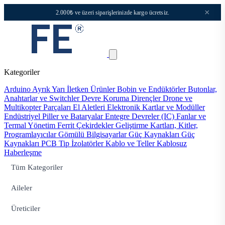
×
2.000₺ ve üzeri siparişlerinizde kargo ücretsiz.
Kategoriler
Arduino
Ayrık Yarı İletken Ürünler
Bobin ve Endüktörler
Butonlar,
Anahtarlar ve Switchler
Devre Koruma
Dirençler
Drone ve
Multikopter Parçaları
El Aletleri
Elektronik Kartlar ve Modüller
Endüstriyel Piller ve Bataryalar
Entegre Devreler (IC)
Fanlar ve
Termal Yönetim
Ferrit Çekirdekler
Geliştirme Kartları, Kitler,
Programlayıcılar
Gömülü Bilgisayarlar
Güç Kaynakları
Güç
Kaynakları PCB Tip
İzolatörler
Kablo ve Teller
Kablosuz
Haberleşme
Tüm Kategoriler
Aileler
Üreticiler