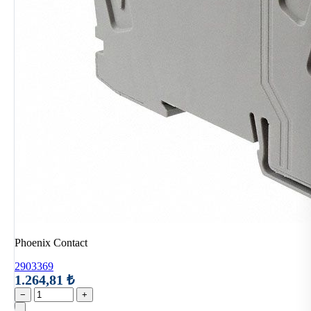
Phoenix Contact
2903369
1.264,81 ₺
−
+