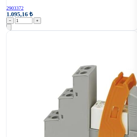
2903372
1.095,16 ₺
−
+