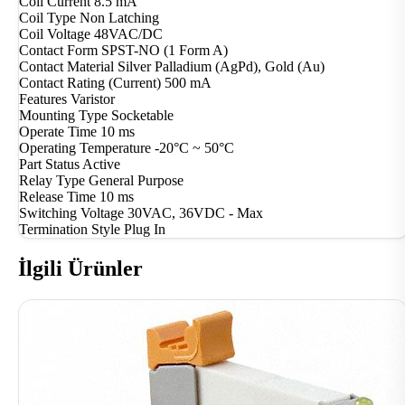
Coil Current
8.5 mA
Coil Type
Non Latching
Coil Voltage
48VAC/DC
Contact Form
SPST-NO (1 Form A)
Contact Material
Silver Palladium (AgPd), Gold (Au)
Contact Rating (Current)
500 mA
Features
Varistor
Mounting Type
Socketable
Operate Time
10 ms
Operating Temperature
-20°C ~ 50°C
Part Status
Active
Relay Type
General Purpose
Release Time
10 ms
Switching Voltage
30VAC, 36VDC - Max
Termination Style
Plug In
İlgili Ürünler