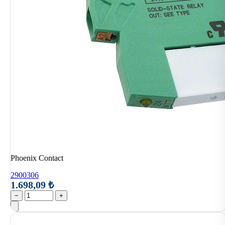
Phoenix Contact
2900306
1.698,09 ₺
−
+