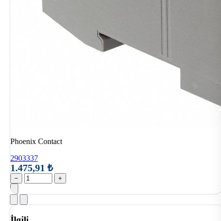
Phoenix Contact
2903337
1.475,91 ₺
−
+
İlgili