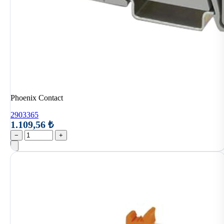
Phoenix Contact
2903365
1.109,56 ₺
−
+