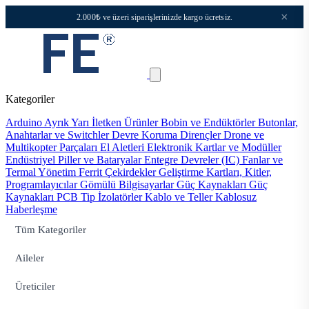
×
2.000₺ ve üzeri siparişlerinizde kargo ücretsiz.
Kategoriler
Arduino
Ayrık Yarı İletken Ürünler
Bobin ve Endüktörler
Butonlar,
Anahtarlar ve Switchler
Devre Koruma
Dirençler
Drone ve
Multikopter Parçaları
El Aletleri
Elektronik Kartlar ve Modüller
Endüstriyel Piller ve Bataryalar
Entegre Devreler (IC)
Fanlar ve
Termal Yönetim
Ferrit Çekirdekler
Geliştirme Kartları, Kitler,
Programlayıcılar
Gömülü Bilgisayarlar
Güç Kaynakları
Güç
Kaynakları PCB Tip
İzolatörler
Kablo ve Teller
Kablosuz
Haberleşme
Tüm Kategoriler
Aileler
Üreticiler