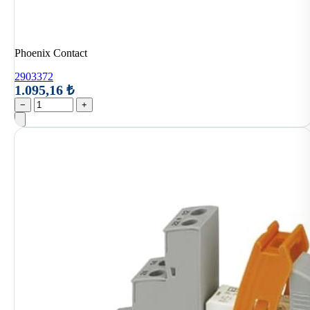
Phoenix Contact
2903372
1.095,16 ₺
−
+