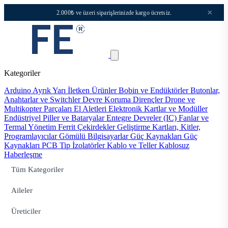
×
2.000₺ ve üzeri siparişlerinizde kargo ücretsiz.
Kategoriler
Arduino
Ayrık Yarı İletken Ürünler
Bobin ve Endüktörler
Butonlar,
Anahtarlar ve Switchler
Devre Koruma
Dirençler
Drone ve
Multikopter Parçaları
El Aletleri
Elektronik Kartlar ve Modüller
Endüstriyel Piller ve Bataryalar
Entegre Devreler (IC)
Fanlar ve
Termal Yönetim
Ferrit Çekirdekler
Geliştirme Kartları, Kitler,
Programlayıcılar
Gömülü Bilgisayarlar
Güç Kaynakları
Güç
Kaynakları PCB Tip
İzolatörler
Kablo ve Teller
Kablosuz
Haberleşme
Tüm Kategoriler
Aileler
Üreticiler