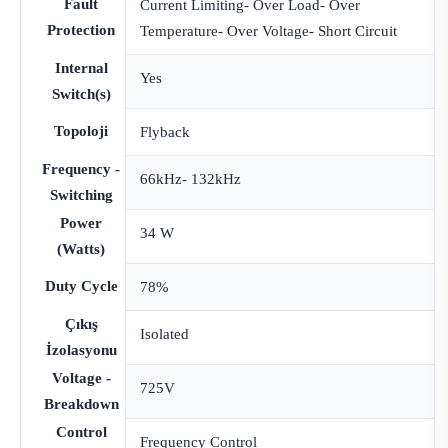
Fault
Current Limiting- Over Load- Over
Protection
Temperature- Over Voltage- Short Circuit
Internal
Yes
Switch(s)
Topoloji
Flyback
Frequency -
66kHz- 132kHz
Switching
Power
34 W
(Watts)
Duty Cycle
78%
Çıkış
Isolated
İzolasyonu
Voltage -
725V
Breakdown
Control
Frequency Control