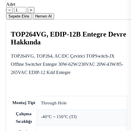
Adet
−
+
Sepete Ekle
Hemen Al
TOP264VG, EDIP-12B Entegre Devre
Hakkında
TOP264VG, TOP264, AC/DC Çevirici TOPSwitch-JX
Offline Switcher Entegre 30W-62W/230VAC 20W-43W/85-
265VAC EDIP-12 Kılıf Entegre
Montaj Tipi
Through Hole
Çalışma
-40°C ~ 150°C (TJ)
Sıcaklığı