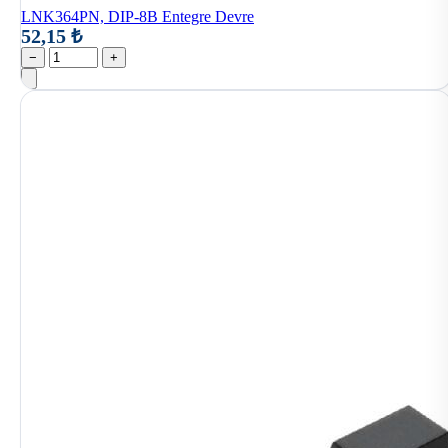
LNK364PN, DIP-8B Entegre Devre
52,15 ₺
−
+