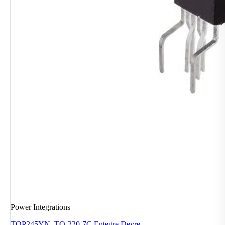
Power Integrations
TOP245YN, TO-220-7C Entegre Devre