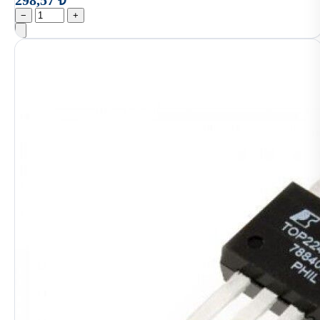
298,57 ₺
−
+