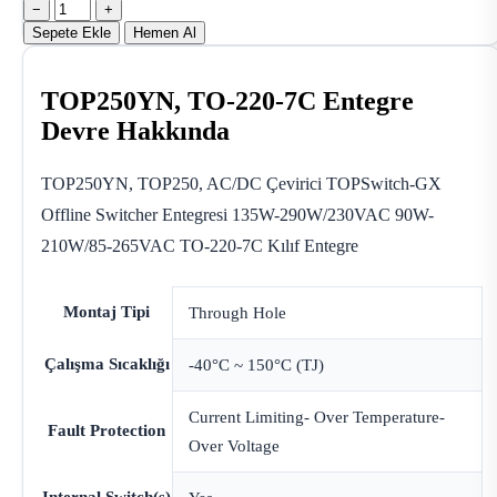
−
+
Sepete Ekle
Hemen Al
TOP250YN, TO-220-7C Entegre
Devre Hakkında
TOP250YN, TOP250, AC/DC Çevirici TOPSwitch-GX
Offline Switcher Entegresi 135W-290W/230VAC 90W-
210W/85-265VAC TO-220-7C Kılıf Entegre
Montaj Tipi
Through Hole
Çalışma Sıcaklığı
-40°C ~ 150°C (TJ)
Current Limiting- Over Temperature-
Fault Protection
Over Voltage