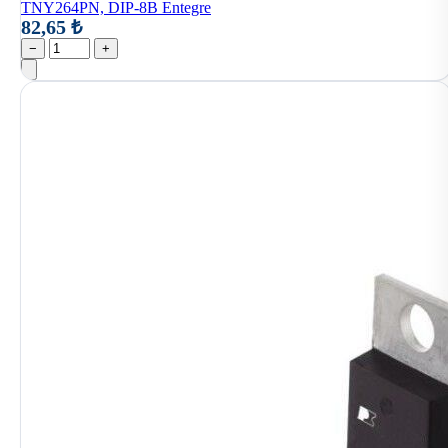
TNY264PN, DIP-8B Entegre
82,65 ₺
−
+