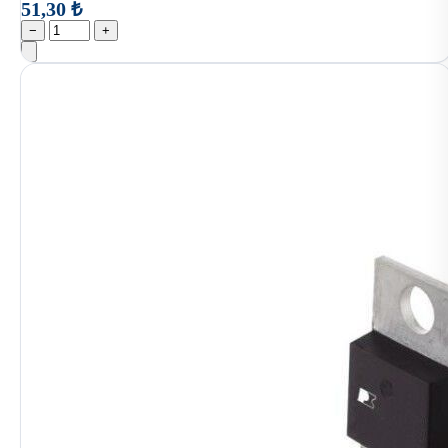
51,30 ₺
−
+