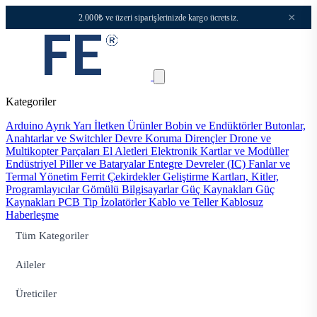
×
2.000₺ ve üzeri siparişlerinizde kargo ücretsiz.
Kategoriler
Arduino
Ayrık Yarı İletken Ürünler
Bobin ve Endüktörler
Butonlar,
Anahtarlar ve Switchler
Devre Koruma
Dirençler
Drone ve
Multikopter Parçaları
El Aletleri
Elektronik Kartlar ve Modüller
Endüstriyel Piller ve Bataryalar
Entegre Devreler (IC)
Fanlar ve
Termal Yönetim
Ferrit Çekirdekler
Geliştirme Kartları, Kitler,
Programlayıcılar
Gömülü Bilgisayarlar
Güç Kaynakları
Güç
Kaynakları PCB Tip
İzolatörler
Kablo ve Teller
Kablosuz
Haberleşme
Tüm Kategoriler
Aileler
Üreticiler