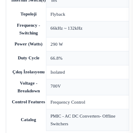
Internal Switch(s)
Yes
Topoloji
Flyback
Frequency -
66kHz ~ 132kHz
Switching
Power (Watts)
290 W
Duty Cycle
66.8%
Çıkış İzolasyonu
Isolated
Voltage -
700V
Breakdown
Control Features
Frequency Control
PMIC - AC DC Converters- Offline
Catalog
Switchers