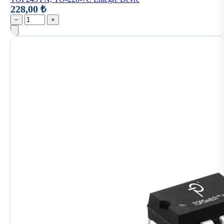
228,00 ₺
−
+