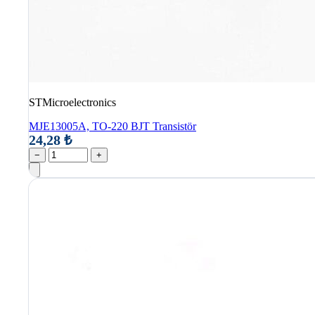
STMicroelectronics
MJE13005A, TO-220 BJT Transistör
24,28 ₺
−
+