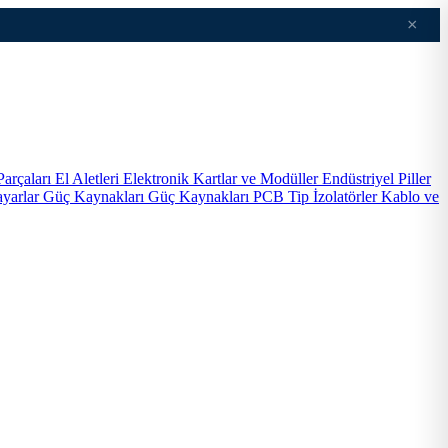
×
Parçaları
El Aletleri
Elektronik Kartlar ve Modüller
Endüstriyel Piller
ayarlar
Güç Kaynakları
Güç Kaynakları PCB Tip
İzolatörler
Kablo ve