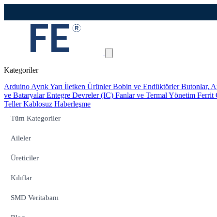
Kategoriler
Arduino
Ayrık Yarı İletken Ürünler
Bobin ve Endüktörler
Butonlar, A
ve Bataryalar
Entegre Devreler (IC)
Fanlar ve Termal Yönetim
Ferrit
Teller
Kablosuz Haberleşme
Tüm Kategoriler
Aileler
Üreticiler
Kılıflar
SMD Veritabanı