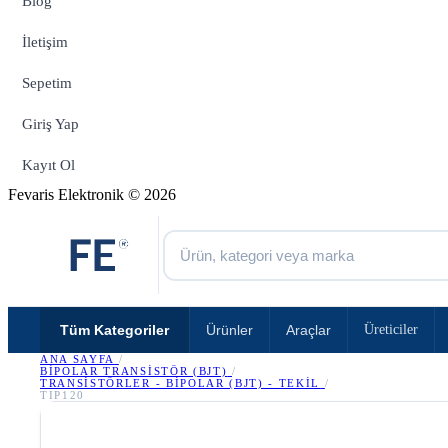
Blog
İletişim
Sepetim
Giriş Yap
Kayıt Ol
Fevaris Elektronik © 2026
Tüm Kategoriler
Ürünler
Araçlar
Üreticiler
ANA SAYFA
/
BIPOLAR TRANSISTÖR (BJT)
/
TRANSISTÖRLER - BIPOLAR (BJT) - TEKIL
/
TIP120