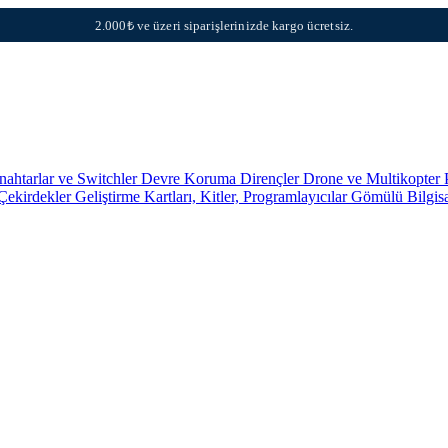
2.000₺ ve üzeri siparişlerinizde kargo ücretsiz.
nahtarlar ve Switchler
Devre Koruma
Dirençler
Drone ve Multikopter 
 Çekirdekler
Geliştirme Kartları, Kitler, Programlayıcılar
Gömülü Bilgis