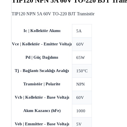
TIP120 NPN 5A 60V TO-220 BJT Trans
TIP120 NPN 5A 60V TO-220 BJT Transistör
Ic | Kollektör Akımı
5A
Vce | Kollektör - Emitter Voltajı
60V
Pd | Güç Dağılımı
65W
Tj - Bağlantı Sıcaklığı Aralığı
150°C
Transistör | Polarite
NPN
Vcb | Kollektör - Base Voltajı
60V
Akım Kazancı (hFe)
1000
Veb | Emmitter - Base Voltajı
5V