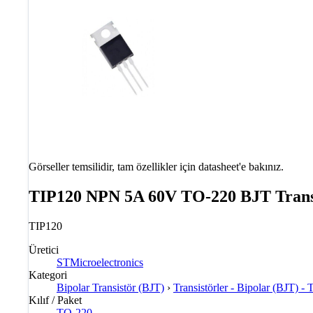
Görseller temsilidir, tam özellikler için datasheet'e bakınız.
TIP120 NPN 5A 60V TO-220 BJT Trans
TIP120
Üretici
STMicroelectronics
Kategori
Bipolar Transistör (BJT)
›
Transistörler - Bipolar (BJT) - T
Kılıf / Paket
TO-220