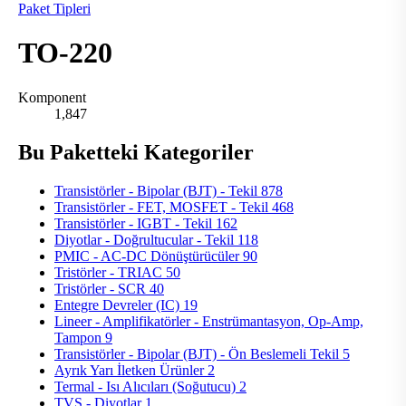
Paket Tipleri
TO-220
Komponent
1,847
Bu Paketteki Kategoriler
Transistörler - Bipolar (BJT) - Tekil
878
Transistörler - FET, MOSFET - Tekil
468
Transistörler - IGBT - Tekil
162
Diyotlar - Doğrultucular - Tekil
118
PMIC - AC-DC Dönüştürücüler
90
Tristörler - TRIAC
50
Tristörler - SCR
40
Entegre Devreler (IC)
19
Lineer - Amplifikatörler - Enstrümantasyon, Op-Amp,
Tampon
9
Transistörler - Bipolar (BJT) - Ön Beslemeli Tekil
5
Ayrık Yarı İletken Ürünler
2
Termal - Isı Alıcıları (Soğutucu)
2
TVS - Diyotlar
1