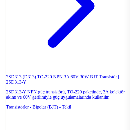
2SD313 (D313) TO-220 NPN 3A 60V 30W BJT Transistör |
2SD313-Y
2SD313-Y NPN güç transistörü, TO-220 paketinde, 3A kolektör
akımı ve 60V gerilimiyle güç uygulamalarında kullanılır.
Transistörler - Bipolar (BJT) - Tekil