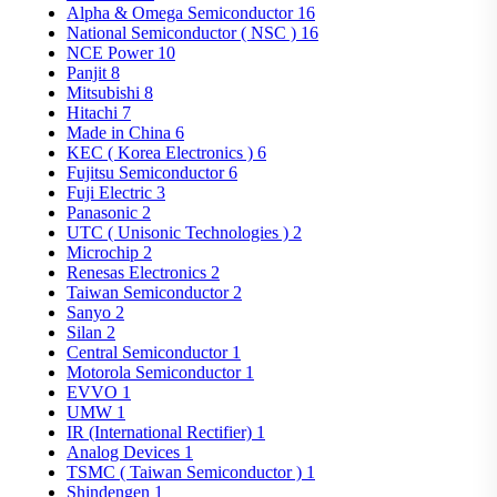
Alpha & Omega Semiconductor
16
National Semiconductor ( NSC )
16
NCE Power
10
Panjit
8
Mitsubishi
8
Hitachi
7
Made in China
6
KEC ( Korea Electronics )
6
Fujitsu Semiconductor
6
Fuji Electric
3
Panasonic
2
UTC ( Unisonic Technologies )
2
Microchip
2
Renesas Electronics
2
Taiwan Semiconductor
2
Sanyo
2
Silan
2
Central Semiconductor
1
Motorola Semiconductor
1
EVVO
1
UMW
1
IR (International Rectifier)
1
Analog Devices
1
TSMC ( Taiwan Semiconductor )
1
Shindengen
1