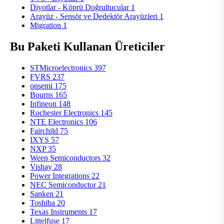
Diyotlar - Köprü Doğrultucular
1
Arayüz - Sensör ve Dedektör Arayüzleri
1
Migration
1
Bu Paketi Kullanan Üreticiler
STMicroelectronics
397
FVRS
237
onsemi
175
Bourns
165
Infineon
148
Rochester Electronics
145
NTE Electronics
106
Fairchild
75
IXYS
57
NXP
35
Ween Semiconductors
32
Vishay
28
Power Integrations
22
NEC Semiconductor
21
Sanken
21
Toshiba
20
Texas Instruments
17
Littelfuse
17