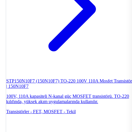
STP150N10F7 (150N10F7) TO-220 100V 110A Mosfet Transistör
| 150N10F7
100V, 110A kapasiteli N-kanal güç MOSFET transistörü. TO-220
kılıfında, yüksek akım uygulamalarında kullanılır.
Transistörler - FET, MOSFET - Tekil