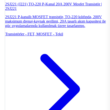
2SJ221 (J221) TO-220 P-Kanal 20A 200V Mosfet Transistör |
2SJ221
2SJ221 P-kanallı MOSFET transistör, TO-220 kılıfında, 200V
maksimum drenaj-kaynak gerilimi, 20A tasarlı akım kapasitesi ile
güç uygulamalarında kullanılmak üzere tasarlanmış.
Transistörler - FET, MOSFET - Tekil