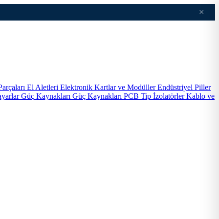
×
Parçaları
El Aletleri
Elektronik Kartlar ve Modüller
Endüstriyel Piller
ayarlar
Güç Kaynakları
Güç Kaynakları PCB Tip
İzolatörler
Kablo ve