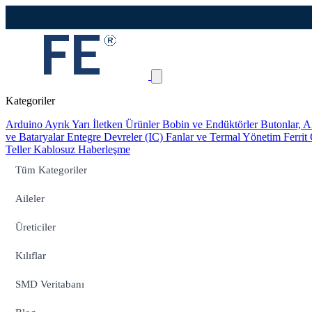
Kategoriler
Arduino
Ayrık Yarı İletken Ürünler
Bobin ve Endüktörler
Butonlar, A
ve Bataryalar
Entegre Devreler (IC)
Fanlar ve Termal Yönetim
Ferrit
Teller
Kablosuz Haberleşme
Tüm Kategoriler
Aileler
Üreticiler
Kılıflar
SMD Veritabanı