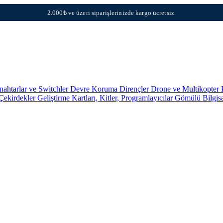
2.000₺ ve üzeri siparişlerinizde kargo ücretsiz.
nahtarlar ve Switchler
Devre Koruma
Dirençler
Drone ve Multikopter 
 Çekirdekler
Geliştirme Kartları, Kitler, Programlayıcılar
Gömülü Bilgis